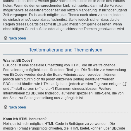
kannst du das Thema wieder ganz nach oben auf die erste Seite des Forums
holen. Wenn du den entsprechenden Link nicht siehst, dann ist die Funktion
möglicherweise deaktiviert oder seit der letzten Markierung ist nicht genügend
Zeit vergangen. Es ist auch möglich, das Thema nach oben zu holen, indem
du einfach eine Antwort darauf schreibst. Stelle jedoch sicher, dass du die
Regeln dieses Boards beachtest! Es wird meist nicht gerne gesehen, wenn
ohne triftigen Grund auf alte oder abgeschlossene Themen geantwortet wird.
Nach oben
Textformatierung und Thementypen
Was ist BBCode?
BBCode ist eine spezielle Umsetzung von HTML, die dir weitreichende
Formatierungsmöglichkeiten für deinen Text gibt. Die Rechte zur Verwendung
von BBCode werden durch die Board-Administration vergeben, können
jedoch auch durch dich für jeden einzelnen Beitrag deaktiviert werden.
BBCode ist ähnlich wie HTML aufgebaut, jedoch werden Tags von eckigen („[“
und „]“) statt spitzen („<“ und „>“) Klammern eingeschlossen. Weitere
Informationen zu BBCode findest du auf einer speziellen Hilfe-Seite, die von
der Seite zur Beitragserstellung aus zugänglich ist.
Nach oben
Kann ich HTML benutzen?
Nein, es ist nicht möglich, HTML-Code in Beiträgen zu verwenden. Die
meisten Formatierungsmöglichkeiten, die HTML bietet, können über BBCode