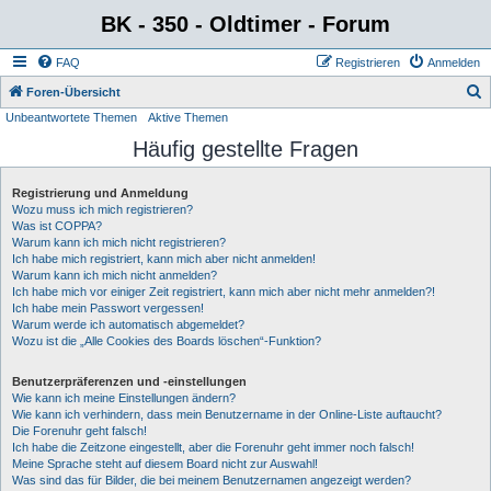
BK - 350 - Oldtimer - Forum
FAQ
Registrieren
Anmelden
S
Foren-Übersicht
Unbeantwortete Themen
Aktive Themen
u
Häufig gestellte Fragen
c
h
Registrierung und Anmeldung
e
Wozu muss ich mich registrieren?
Was ist COPPA?
Warum kann ich mich nicht registrieren?
Ich habe mich registriert, kann mich aber nicht anmelden!
Warum kann ich mich nicht anmelden?
Ich habe mich vor einiger Zeit registriert, kann mich aber nicht mehr anmelden?!
Ich habe mein Passwort vergessen!
Warum werde ich automatisch abgemeldet?
Wozu ist die „Alle Cookies des Boards löschen“-Funktion?
Benutzerpräferenzen und -einstellungen
Wie kann ich meine Einstellungen ändern?
Wie kann ich verhindern, dass mein Benutzername in der Online-Liste auftaucht?
Die Forenuhr geht falsch!
Ich habe die Zeitzone eingestellt, aber die Forenuhr geht immer noch falsch!
Meine Sprache steht auf diesem Board nicht zur Auswahl!
Was sind das für Bilder, die bei meinem Benutzernamen angezeigt werden?