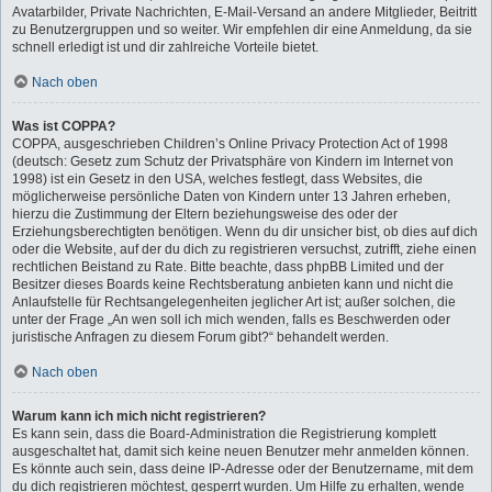
Avatarbilder, Private Nachrichten, E-Mail-Versand an andere Mitglieder, Beitritt
zu Benutzergruppen und so weiter. Wir empfehlen dir eine Anmeldung, da sie
schnell erledigt ist und dir zahlreiche Vorteile bietet.
Nach oben
Was ist COPPA?
COPPA, ausgeschrieben Children’s Online Privacy Protection Act of 1998
(deutsch: Gesetz zum Schutz der Privatsphäre von Kindern im Internet von
1998) ist ein Gesetz in den USA, welches festlegt, dass Websites, die
möglicherweise persönliche Daten von Kindern unter 13 Jahren erheben,
hierzu die Zustimmung der Eltern beziehungsweise des oder der
Erziehungsberechtigten benötigen. Wenn du dir unsicher bist, ob dies auf dich
oder die Website, auf der du dich zu registrieren versuchst, zutrifft, ziehe einen
rechtlichen Beistand zu Rate. Bitte beachte, dass phpBB Limited und der
Besitzer dieses Boards keine Rechtsberatung anbieten kann und nicht die
Anlaufstelle für Rechtsangelegenheiten jeglicher Art ist; außer solchen, die
unter der Frage „An wen soll ich mich wenden, falls es Beschwerden oder
juristische Anfragen zu diesem Forum gibt?“ behandelt werden.
Nach oben
Warum kann ich mich nicht registrieren?
Es kann sein, dass die Board-Administration die Registrierung komplett
ausgeschaltet hat, damit sich keine neuen Benutzer mehr anmelden können.
Es könnte auch sein, dass deine IP-Adresse oder der Benutzername, mit dem
du dich registrieren möchtest, gesperrt wurden. Um Hilfe zu erhalten, wende