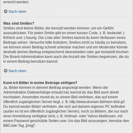
erreicht werden.
Nach oben
Was sind Smilies?
Smilies sind kleine Bilder, die benutzt werden können, um ein Gefühl
auszudrücken. Für jeden Smilie gibt es einen kurzen Code, z. B. bedeutet :)
fröhlich und :( traurig. Die Liste aller Smilies kannst du beim Verfassen eines
Beitrags sehen. Versuche bitte trotzdem, Smilies nicht zu häufig zu benutzen,
sie können einen Beitrag schnell unlesbar machen und ein Moderator könnte
deshalb deinen Beitrag entsprechend überarbeiten oder gar komplett löschen.
Die Board-Administration kann auch die Anzahl der Smilies begrenzen, die du
in einem Beitrag benutzen kannst.
Nach oben
Kann ich Bilder in meine Beiträge einfügen?
Ja, Bilder können in deinem Beitrag angezeigt werden. Wenn die
Administration Dateianhänge erlaubt hat, kannst du das Bild auch direkt
hochladen. Ansonsten musst du zu einem Bild verlinken, das auf einem
öffentlich zugänglichen Server liegt, z. B. http://www.domain.tld/mein-bild.gif.
Du kannst weder Bilder verlinken, die sich auf deinem eigenen PC befinden
(außer es ist ein öffentlich zugänglicher Server), noch zu Bildern, die nur nach
einer Anmeldung verfügbar sind, z. B. Hotmail- oder Yahoo-Mailboxen, mit
einem Passwort geschützte Seiten usw. Um das Bild anzuzeigen, benutze den
BBCode-Tag „[img]“.