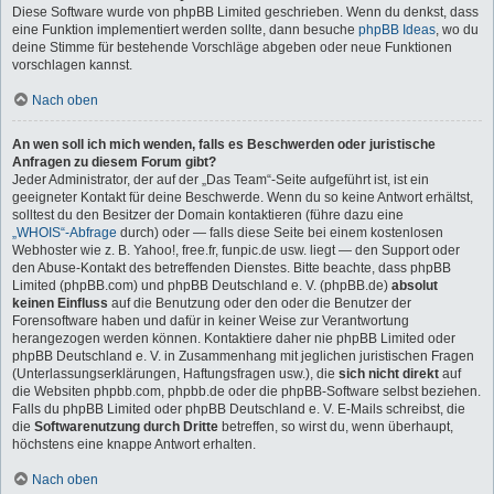
Diese Software wurde von phpBB Limited geschrieben. Wenn du denkst, dass
eine Funktion implementiert werden sollte, dann besuche
phpBB Ideas
, wo du
deine Stimme für bestehende Vorschläge abgeben oder neue Funktionen
vorschlagen kannst.
Nach oben
An wen soll ich mich wenden, falls es Beschwerden oder juristische
Anfragen zu diesem Forum gibt?
Jeder Administrator, der auf der „Das Team“-Seite aufgeführt ist, ist ein
geeigneter Kontakt für deine Beschwerde. Wenn du so keine Antwort erhältst,
solltest du den Besitzer der Domain kontaktieren (führe dazu eine
„WHOIS“-Abfrage
durch) oder — falls diese Seite bei einem kostenlosen
Webhoster wie z. B. Yahoo!, free.fr, funpic.de usw. liegt — den Support oder
den Abuse-Kontakt des betreffenden Dienstes. Bitte beachte, dass phpBB
Limited (phpBB.com) und phpBB Deutschland e. V. (phpBB.de)
absolut
keinen Einfluss
auf die Benutzung oder den oder die Benutzer der
Forensoftware haben und dafür in keiner Weise zur Verantwortung
herangezogen werden können. Kontaktiere daher nie phpBB Limited oder
phpBB Deutschland e. V. in Zusammenhang mit jeglichen juristischen Fragen
(Unterlassungserklärungen, Haftungsfragen usw.), die
sich nicht direkt
auf
die Websiten phpbb.com, phpbb.de oder die phpBB-Software selbst beziehen.
Falls du phpBB Limited oder phpBB Deutschland e. V. E-Mails schreibst, die
die
Softwarenutzung durch Dritte
betreffen, so wirst du, wenn überhaupt,
höchstens eine knappe Antwort erhalten.
Nach oben