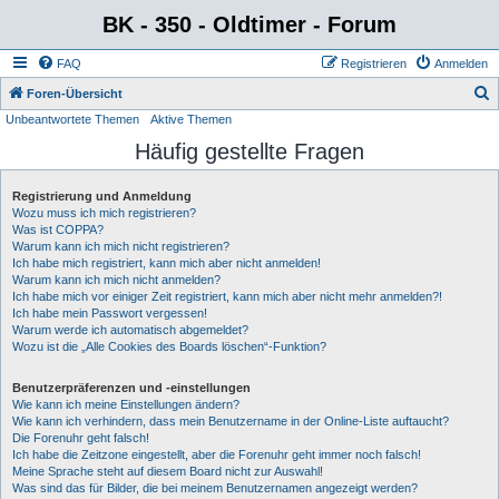
BK - 350 - Oldtimer - Forum
FAQ
Registrieren
Anmelden
S
Foren-Übersicht
Unbeantwortete Themen
Aktive Themen
u
Häufig gestellte Fragen
c
h
Registrierung und Anmeldung
e
Wozu muss ich mich registrieren?
Was ist COPPA?
Warum kann ich mich nicht registrieren?
Ich habe mich registriert, kann mich aber nicht anmelden!
Warum kann ich mich nicht anmelden?
Ich habe mich vor einiger Zeit registriert, kann mich aber nicht mehr anmelden?!
Ich habe mein Passwort vergessen!
Warum werde ich automatisch abgemeldet?
Wozu ist die „Alle Cookies des Boards löschen“-Funktion?
Benutzerpräferenzen und -einstellungen
Wie kann ich meine Einstellungen ändern?
Wie kann ich verhindern, dass mein Benutzername in der Online-Liste auftaucht?
Die Forenuhr geht falsch!
Ich habe die Zeitzone eingestellt, aber die Forenuhr geht immer noch falsch!
Meine Sprache steht auf diesem Board nicht zur Auswahl!
Was sind das für Bilder, die bei meinem Benutzernamen angezeigt werden?