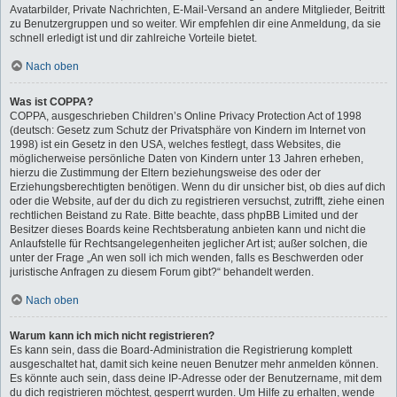
Avatarbilder, Private Nachrichten, E-Mail-Versand an andere Mitglieder, Beitritt
zu Benutzergruppen und so weiter. Wir empfehlen dir eine Anmeldung, da sie
schnell erledigt ist und dir zahlreiche Vorteile bietet.
Nach oben
Was ist COPPA?
COPPA, ausgeschrieben Children’s Online Privacy Protection Act of 1998
(deutsch: Gesetz zum Schutz der Privatsphäre von Kindern im Internet von
1998) ist ein Gesetz in den USA, welches festlegt, dass Websites, die
möglicherweise persönliche Daten von Kindern unter 13 Jahren erheben,
hierzu die Zustimmung der Eltern beziehungsweise des oder der
Erziehungsberechtigten benötigen. Wenn du dir unsicher bist, ob dies auf dich
oder die Website, auf der du dich zu registrieren versuchst, zutrifft, ziehe einen
rechtlichen Beistand zu Rate. Bitte beachte, dass phpBB Limited und der
Besitzer dieses Boards keine Rechtsberatung anbieten kann und nicht die
Anlaufstelle für Rechtsangelegenheiten jeglicher Art ist; außer solchen, die
unter der Frage „An wen soll ich mich wenden, falls es Beschwerden oder
juristische Anfragen zu diesem Forum gibt?“ behandelt werden.
Nach oben
Warum kann ich mich nicht registrieren?
Es kann sein, dass die Board-Administration die Registrierung komplett
ausgeschaltet hat, damit sich keine neuen Benutzer mehr anmelden können.
Es könnte auch sein, dass deine IP-Adresse oder der Benutzername, mit dem
du dich registrieren möchtest, gesperrt wurden. Um Hilfe zu erhalten, wende