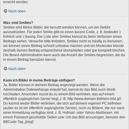
erreicht werden.
Nach oben
Was sind Smilies?
Smilies sind kleine Bilder, die benutzt werden können, um ein Gefühl
auszudrücken. Für jeden Smilie gibt es einen kurzen Code, z. B. bedeutet :)
fröhlich und :( traurig. Die Liste aller Smilies kannst du beim Verfassen eines
Beitrags sehen. Versuche bitte trotzdem, Smilies nicht zu häufig zu benutzen,
sie können einen Beitrag schnell unlesbar machen und ein Moderator könnte
deshalb deinen Beitrag entsprechend überarbeiten oder gar komplett löschen.
Die Board-Administration kann auch die Anzahl der Smilies begrenzen, die du
in einem Beitrag benutzen kannst.
Nach oben
Kann ich Bilder in meine Beiträge einfügen?
Ja, Bilder können in deinem Beitrag angezeigt werden. Wenn die
Administration Dateianhänge erlaubt hat, kannst du das Bild auch direkt
hochladen. Ansonsten musst du zu einem Bild verlinken, das auf einem
öffentlich zugänglichen Server liegt, z. B. http://www.domain.tld/mein-bild.gif.
Du kannst weder Bilder verlinken, die sich auf deinem eigenen PC befinden
(außer es ist ein öffentlich zugänglicher Server), noch zu Bildern, die nur nach
einer Anmeldung verfügbar sind, z. B. Hotmail- oder Yahoo-Mailboxen, mit
einem Passwort geschützte Seiten usw. Um das Bild anzuzeigen, benutze den
BBCode-Tag „[img]“.