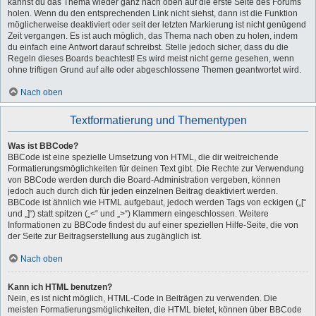
kannst du das Thema wieder ganz nach oben auf die erste Seite des Forums
holen. Wenn du den entsprechenden Link nicht siehst, dann ist die Funktion
möglicherweise deaktiviert oder seit der letzten Markierung ist nicht genügend
Zeit vergangen. Es ist auch möglich, das Thema nach oben zu holen, indem
du einfach eine Antwort darauf schreibst. Stelle jedoch sicher, dass du die
Regeln dieses Boards beachtest! Es wird meist nicht gerne gesehen, wenn
ohne triftigen Grund auf alte oder abgeschlossene Themen geantwortet wird.
Nach oben
Textformatierung und Thementypen
Was ist BBCode?
BBCode ist eine spezielle Umsetzung von HTML, die dir weitreichende
Formatierungsmöglichkeiten für deinen Text gibt. Die Rechte zur Verwendung
von BBCode werden durch die Board-Administration vergeben, können
jedoch auch durch dich für jeden einzelnen Beitrag deaktiviert werden.
BBCode ist ähnlich wie HTML aufgebaut, jedoch werden Tags von eckigen („[“
und „]“) statt spitzen („<“ und „>“) Klammern eingeschlossen. Weitere
Informationen zu BBCode findest du auf einer speziellen Hilfe-Seite, die von
der Seite zur Beitragserstellung aus zugänglich ist.
Nach oben
Kann ich HTML benutzen?
Nein, es ist nicht möglich, HTML-Code in Beiträgen zu verwenden. Die
meisten Formatierungsmöglichkeiten, die HTML bietet, können über BBCode