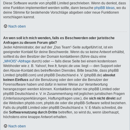
Diese Software wurde von phpBB Limited geschrieben. Wenn du denkst, dass
eine Funktion implementiert werden sollte, dann besuche
phpBB Ideas
, wo du
deine Stimme für bestehende Vorschläge abgeben oder neue Funktionen
vorschlagen kannst.
Nach oben
An wen soll ich mich wenden, falls es Beschwerden oder juristische
Anfragen zu diesem Forum gibt?
Jeder Administrator, der auf der „Das Team“-Seite aufgeführt ist, ist ein
geeigneter Kontakt für deine Beschwerde. Wenn du so keine Antwort erhältst,
solltest du den Besitzer der Domain kontaktieren (führe dazu eine
„WHOIS“-Abfrage
durch) oder — falls diese Seite bei einem kostenlosen
Webhoster wie z. B. Yahoo!, free.fr, funpic.de usw. liegt — den Support oder
den Abuse-Kontakt des betreffenden Dienstes. Bitte beachte, dass phpBB
Limited (phpBB.com) und phpBB Deutschland e. V. (phpBB.de)
absolut
keinen Einfluss
auf die Benutzung oder den oder die Benutzer der
Forensoftware haben und dafür in keiner Weise zur Verantwortung
herangezogen werden können. Kontaktiere daher nie phpBB Limited oder
phpBB Deutschland e. V. in Zusammenhang mit jeglichen juristischen Fragen
(Unterlassungserklärungen, Haftungsfragen usw.), die
sich nicht direkt
auf
die Websiten phpbb.com, phpbb.de oder die phpBB-Software selbst beziehen.
Falls du phpBB Limited oder phpBB Deutschland e. V. E-Mails schreibst, die
die
Softwarenutzung durch Dritte
betreffen, so wirst du, wenn überhaupt,
höchstens eine knappe Antwort erhalten.
Nach oben