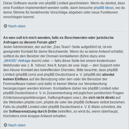
Diese Software wurde von phpBB Limited geschrieben. Wenn du denkst, dass
eine Funktion implementiert werden sollte, dann besuche
phpBB Ideas
, wo du
deine Stimme für bestehende Vorschläge abgeben oder neue Funktionen
vorschlagen kannst.
Nach oben
An wen soll ich mich wenden, falls es Beschwerden oder juristische
Anfragen zu diesem Forum gibt?
Jeder Administrator, der auf der „Das Team“-Seite aufgeführt ist, ist ein
geeigneter Kontakt für deine Beschwerde. Wenn du so keine Antwort erhältst,
solltest du den Besitzer der Domain kontaktieren (führe dazu eine
„WHOIS“-Abfrage
durch) oder — falls diese Seite bei einem kostenlosen
Webhoster wie z. B. Yahoo!, free.fr, funpic.de usw. liegt — den Support oder
den Abuse-Kontakt des betreffenden Dienstes. Bitte beachte, dass phpBB
Limited (phpBB.com) und phpBB Deutschland e. V. (phpBB.de)
absolut
keinen Einfluss
auf die Benutzung oder den oder die Benutzer der
Forensoftware haben und dafür in keiner Weise zur Verantwortung
herangezogen werden können. Kontaktiere daher nie phpBB Limited oder
phpBB Deutschland e. V. in Zusammenhang mit jeglichen juristischen Fragen
(Unterlassungserklärungen, Haftungsfragen usw.), die
sich nicht direkt
auf
die Websiten phpbb.com, phpbb.de oder die phpBB-Software selbst beziehen.
Falls du phpBB Limited oder phpBB Deutschland e. V. E-Mails schreibst, die
die
Softwarenutzung durch Dritte
betreffen, so wirst du, wenn überhaupt,
höchstens eine knappe Antwort erhalten.
Nach oben