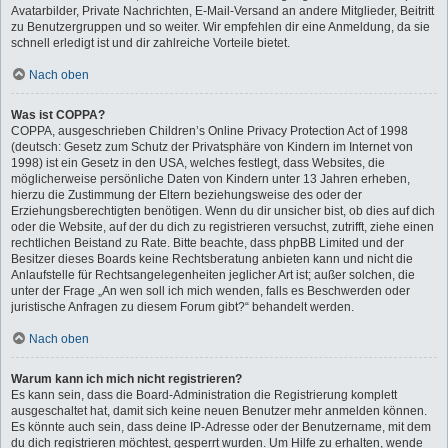
Avatarbilder, Private Nachrichten, E-Mail-Versand an andere Mitglieder, Beitritt
zu Benutzergruppen und so weiter. Wir empfehlen dir eine Anmeldung, da sie
schnell erledigt ist und dir zahlreiche Vorteile bietet.
Nach oben
Was ist COPPA?
COPPA, ausgeschrieben Children’s Online Privacy Protection Act of 1998
(deutsch: Gesetz zum Schutz der Privatsphäre von Kindern im Internet von
1998) ist ein Gesetz in den USA, welches festlegt, dass Websites, die
möglicherweise persönliche Daten von Kindern unter 13 Jahren erheben,
hierzu die Zustimmung der Eltern beziehungsweise des oder der
Erziehungsberechtigten benötigen. Wenn du dir unsicher bist, ob dies auf dich
oder die Website, auf der du dich zu registrieren versuchst, zutrifft, ziehe einen
rechtlichen Beistand zu Rate. Bitte beachte, dass phpBB Limited und der
Besitzer dieses Boards keine Rechtsberatung anbieten kann und nicht die
Anlaufstelle für Rechtsangelegenheiten jeglicher Art ist; außer solchen, die
unter der Frage „An wen soll ich mich wenden, falls es Beschwerden oder
juristische Anfragen zu diesem Forum gibt?“ behandelt werden.
Nach oben
Warum kann ich mich nicht registrieren?
Es kann sein, dass die Board-Administration die Registrierung komplett
ausgeschaltet hat, damit sich keine neuen Benutzer mehr anmelden können.
Es könnte auch sein, dass deine IP-Adresse oder der Benutzername, mit dem
du dich registrieren möchtest, gesperrt wurden. Um Hilfe zu erhalten, wende