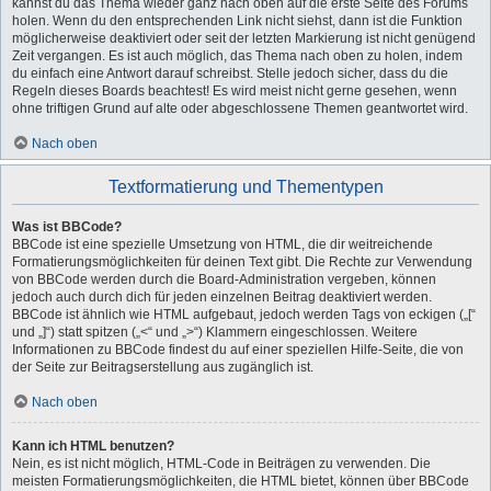
kannst du das Thema wieder ganz nach oben auf die erste Seite des Forums
holen. Wenn du den entsprechenden Link nicht siehst, dann ist die Funktion
möglicherweise deaktiviert oder seit der letzten Markierung ist nicht genügend
Zeit vergangen. Es ist auch möglich, das Thema nach oben zu holen, indem
du einfach eine Antwort darauf schreibst. Stelle jedoch sicher, dass du die
Regeln dieses Boards beachtest! Es wird meist nicht gerne gesehen, wenn
ohne triftigen Grund auf alte oder abgeschlossene Themen geantwortet wird.
Nach oben
Textformatierung und Thementypen
Was ist BBCode?
BBCode ist eine spezielle Umsetzung von HTML, die dir weitreichende
Formatierungsmöglichkeiten für deinen Text gibt. Die Rechte zur Verwendung
von BBCode werden durch die Board-Administration vergeben, können
jedoch auch durch dich für jeden einzelnen Beitrag deaktiviert werden.
BBCode ist ähnlich wie HTML aufgebaut, jedoch werden Tags von eckigen („[“
und „]“) statt spitzen („<“ und „>“) Klammern eingeschlossen. Weitere
Informationen zu BBCode findest du auf einer speziellen Hilfe-Seite, die von
der Seite zur Beitragserstellung aus zugänglich ist.
Nach oben
Kann ich HTML benutzen?
Nein, es ist nicht möglich, HTML-Code in Beiträgen zu verwenden. Die
meisten Formatierungsmöglichkeiten, die HTML bietet, können über BBCode