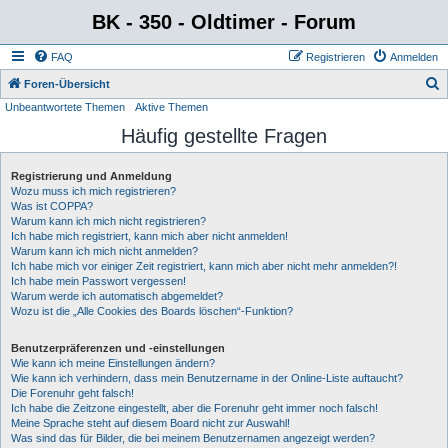
BK - 350 - Oldtimer - Forum
FAQ
Registrieren
Anmelden
S
Foren-Übersicht
Unbeantwortete Themen
Aktive Themen
u
Häufig gestellte Fragen
c
h
Registrierung und Anmeldung
e
Wozu muss ich mich registrieren?
Was ist COPPA?
Warum kann ich mich nicht registrieren?
Ich habe mich registriert, kann mich aber nicht anmelden!
Warum kann ich mich nicht anmelden?
Ich habe mich vor einiger Zeit registriert, kann mich aber nicht mehr anmelden?!
Ich habe mein Passwort vergessen!
Warum werde ich automatisch abgemeldet?
Wozu ist die „Alle Cookies des Boards löschen“-Funktion?
Benutzerpräferenzen und -einstellungen
Wie kann ich meine Einstellungen ändern?
Wie kann ich verhindern, dass mein Benutzername in der Online-Liste auftaucht?
Die Forenuhr geht falsch!
Ich habe die Zeitzone eingestellt, aber die Forenuhr geht immer noch falsch!
Meine Sprache steht auf diesem Board nicht zur Auswahl!
Was sind das für Bilder, die bei meinem Benutzernamen angezeigt werden?