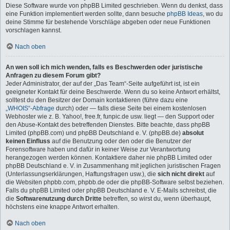
Diese Software wurde von phpBB Limited geschrieben. Wenn du denkst, dass
eine Funktion implementiert werden sollte, dann besuche
phpBB Ideas
, wo du
deine Stimme für bestehende Vorschläge abgeben oder neue Funktionen
vorschlagen kannst.
Nach oben
An wen soll ich mich wenden, falls es Beschwerden oder juristische
Anfragen zu diesem Forum gibt?
Jeder Administrator, der auf der „Das Team“-Seite aufgeführt ist, ist ein
geeigneter Kontakt für deine Beschwerde. Wenn du so keine Antwort erhältst,
solltest du den Besitzer der Domain kontaktieren (führe dazu eine
„WHOIS“-Abfrage
durch) oder — falls diese Seite bei einem kostenlosen
Webhoster wie z. B. Yahoo!, free.fr, funpic.de usw. liegt — den Support oder
den Abuse-Kontakt des betreffenden Dienstes. Bitte beachte, dass phpBB
Limited (phpBB.com) und phpBB Deutschland e. V. (phpBB.de)
absolut
keinen Einfluss
auf die Benutzung oder den oder die Benutzer der
Forensoftware haben und dafür in keiner Weise zur Verantwortung
herangezogen werden können. Kontaktiere daher nie phpBB Limited oder
phpBB Deutschland e. V. in Zusammenhang mit jeglichen juristischen Fragen
(Unterlassungserklärungen, Haftungsfragen usw.), die
sich nicht direkt
auf
die Websiten phpbb.com, phpbb.de oder die phpBB-Software selbst beziehen.
Falls du phpBB Limited oder phpBB Deutschland e. V. E-Mails schreibst, die
die
Softwarenutzung durch Dritte
betreffen, so wirst du, wenn überhaupt,
höchstens eine knappe Antwort erhalten.
Nach oben