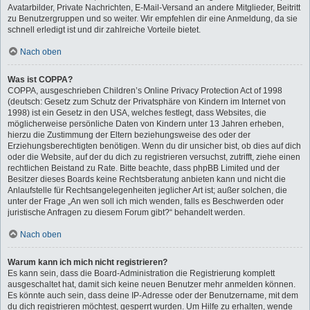
Avatarbilder, Private Nachrichten, E-Mail-Versand an andere Mitglieder, Beitritt
zu Benutzergruppen und so weiter. Wir empfehlen dir eine Anmeldung, da sie
schnell erledigt ist und dir zahlreiche Vorteile bietet.
Nach oben
Was ist COPPA?
COPPA, ausgeschrieben Children’s Online Privacy Protection Act of 1998
(deutsch: Gesetz zum Schutz der Privatsphäre von Kindern im Internet von
1998) ist ein Gesetz in den USA, welches festlegt, dass Websites, die
möglicherweise persönliche Daten von Kindern unter 13 Jahren erheben,
hierzu die Zustimmung der Eltern beziehungsweise des oder der
Erziehungsberechtigten benötigen. Wenn du dir unsicher bist, ob dies auf dich
oder die Website, auf der du dich zu registrieren versuchst, zutrifft, ziehe einen
rechtlichen Beistand zu Rate. Bitte beachte, dass phpBB Limited und der
Besitzer dieses Boards keine Rechtsberatung anbieten kann und nicht die
Anlaufstelle für Rechtsangelegenheiten jeglicher Art ist; außer solchen, die
unter der Frage „An wen soll ich mich wenden, falls es Beschwerden oder
juristische Anfragen zu diesem Forum gibt?“ behandelt werden.
Nach oben
Warum kann ich mich nicht registrieren?
Es kann sein, dass die Board-Administration die Registrierung komplett
ausgeschaltet hat, damit sich keine neuen Benutzer mehr anmelden können.
Es könnte auch sein, dass deine IP-Adresse oder der Benutzername, mit dem
du dich registrieren möchtest, gesperrt wurden. Um Hilfe zu erhalten, wende