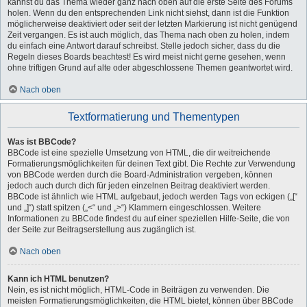
kannst du das Thema wieder ganz nach oben auf die erste Seite des Forums
holen. Wenn du den entsprechenden Link nicht siehst, dann ist die Funktion
möglicherweise deaktiviert oder seit der letzten Markierung ist nicht genügend
Zeit vergangen. Es ist auch möglich, das Thema nach oben zu holen, indem
du einfach eine Antwort darauf schreibst. Stelle jedoch sicher, dass du die
Regeln dieses Boards beachtest! Es wird meist nicht gerne gesehen, wenn
ohne triftigen Grund auf alte oder abgeschlossene Themen geantwortet wird.
Nach oben
Textformatierung und Thementypen
Was ist BBCode?
BBCode ist eine spezielle Umsetzung von HTML, die dir weitreichende
Formatierungsmöglichkeiten für deinen Text gibt. Die Rechte zur Verwendung
von BBCode werden durch die Board-Administration vergeben, können
jedoch auch durch dich für jeden einzelnen Beitrag deaktiviert werden.
BBCode ist ähnlich wie HTML aufgebaut, jedoch werden Tags von eckigen („[“
und „]“) statt spitzen („<“ und „>“) Klammern eingeschlossen. Weitere
Informationen zu BBCode findest du auf einer speziellen Hilfe-Seite, die von
der Seite zur Beitragserstellung aus zugänglich ist.
Nach oben
Kann ich HTML benutzen?
Nein, es ist nicht möglich, HTML-Code in Beiträgen zu verwenden. Die
meisten Formatierungsmöglichkeiten, die HTML bietet, können über BBCode