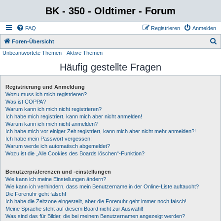
BK - 350 - Oldtimer - Forum
FAQ
Registrieren
Anmelden
S
Foren-Übersicht
Unbeantwortete Themen
Aktive Themen
u
Häufig gestellte Fragen
c
h
Registrierung und Anmeldung
e
Wozu muss ich mich registrieren?
Was ist COPPA?
Warum kann ich mich nicht registrieren?
Ich habe mich registriert, kann mich aber nicht anmelden!
Warum kann ich mich nicht anmelden?
Ich habe mich vor einiger Zeit registriert, kann mich aber nicht mehr anmelden?!
Ich habe mein Passwort vergessen!
Warum werde ich automatisch abgemeldet?
Wozu ist die „Alle Cookies des Boards löschen“-Funktion?
Benutzerpräferenzen und -einstellungen
Wie kann ich meine Einstellungen ändern?
Wie kann ich verhindern, dass mein Benutzername in der Online-Liste auftaucht?
Die Forenuhr geht falsch!
Ich habe die Zeitzone eingestellt, aber die Forenuhr geht immer noch falsch!
Meine Sprache steht auf diesem Board nicht zur Auswahl!
Was sind das für Bilder, die bei meinem Benutzernamen angezeigt werden?