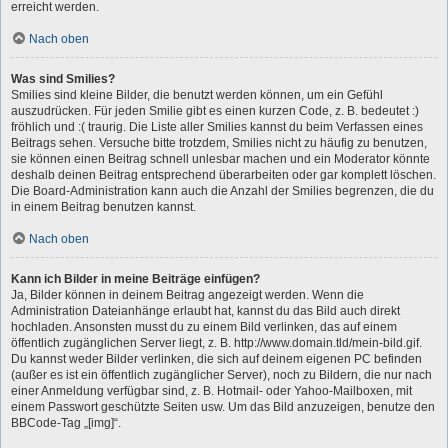
erreicht werden.
Nach oben
Was sind Smilies?
Smilies sind kleine Bilder, die benutzt werden können, um ein Gefühl
auszudrücken. Für jeden Smilie gibt es einen kurzen Code, z. B. bedeutet :)
fröhlich und :( traurig. Die Liste aller Smilies kannst du beim Verfassen eines
Beitrags sehen. Versuche bitte trotzdem, Smilies nicht zu häufig zu benutzen,
sie können einen Beitrag schnell unlesbar machen und ein Moderator könnte
deshalb deinen Beitrag entsprechend überarbeiten oder gar komplett löschen.
Die Board-Administration kann auch die Anzahl der Smilies begrenzen, die du
in einem Beitrag benutzen kannst.
Nach oben
Kann ich Bilder in meine Beiträge einfügen?
Ja, Bilder können in deinem Beitrag angezeigt werden. Wenn die
Administration Dateianhänge erlaubt hat, kannst du das Bild auch direkt
hochladen. Ansonsten musst du zu einem Bild verlinken, das auf einem
öffentlich zugänglichen Server liegt, z. B. http://www.domain.tld/mein-bild.gif.
Du kannst weder Bilder verlinken, die sich auf deinem eigenen PC befinden
(außer es ist ein öffentlich zugänglicher Server), noch zu Bildern, die nur nach
einer Anmeldung verfügbar sind, z. B. Hotmail- oder Yahoo-Mailboxen, mit
einem Passwort geschützte Seiten usw. Um das Bild anzuzeigen, benutze den
BBCode-Tag „[img]“.