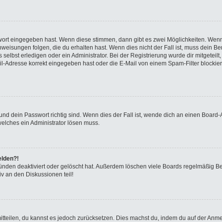
swort eingegeben hast. Wenn diese stimmen, dann gibt es zwei Möglichkeiten. We
eisungen folgen, die du erhalten hast. Wenn dies nicht der Fall ist, muss dein Ben
elbst erledigen oder ein Administrator. Bei der Registrierung wurde dir mitgeteilt, 
-Adresse korrekt eingegeben hast oder die E-Mail von einem Spam-Filter blockiert
nd dein Passwort richtig sind. Wenn dies der Fall ist, wende dich an einen Board-A
welches ein Administrator lösen muss.
elden?!
ünden deaktiviert oder gelöscht hat. Außerdem löschen viele Boards regelmäßig Ben
v an den Diskussionen teil!
 mitteilen, du kannst es jedoch zurücksetzen. Dies machst du, indem du auf der Anm