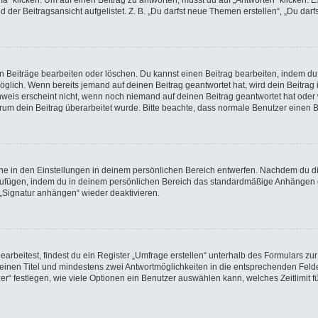
licken. Um auf einen Beitrag zu antworten, musst du auf „Antworten“ klicken. Es k
der Beitragsansicht aufgelistet. Z. B. „Du darfst neue Themen erstellen“, „Du darf
en Beiträge bearbeiten oder löschen. Du kannst einen Beitrag bearbeiten, indem du
möglich. Wenn bereits jemand auf deinen Beitrag geantwortet hat, wird dein Beitra
nweis erscheint nicht, wenn noch niemand auf deinen Beitrag geantwortet hat oder 
 warum dein Beitrag überarbeitet wurde. Bitte beachte, dass normale Benutzer einen
e in den Einstellungen in deinem persönlichen Bereich entwerfen. Nachdem du die 
nzufügen, indem du in deinem persönlichen Bereich das standardmäßige Anhängen d
 „Signatur anhängen“ wieder deaktivieren.
beitest, findest du ein Register „Umfrage erstellen“ unterhalb des Formulars zur 
t einen Titel und mindestens zwei Antwortmöglichkeiten in die entsprechenden Felde
r“ festlegen, wie viele Optionen ein Benutzer auswählen kann, welches Zeitlimit fü