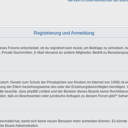
Wie kann ich einen Administrator des Board
Registrierung und Anmeldung
es Forums entscheidet, ob du registriert sein musst, um Beiträge zu schreiben. Auf j
, Private Nachrichten, E-Mail-Versand an andere Mitglieder, Beitritt zu Benutzergr
utsch: Gesetz zum Schutz der Privatsphäre von Kindern im Internet von 1998) ist e
ng der Eltern beziehungsweise des oder der Erziehungsberechtigten benötigen. Wen
e. Bitte beachte, dass phpBB Limited und der Besitzer dieses Boards keine Rechtsbe
wenden, falls es Beschwerden oder juristische Anfragen zu diesem Forum gibt?“ beha
sgeschaltet hat, damit sich keine neuen Benutzer mehr anmelden können. Es könnte
die Board-Administration.