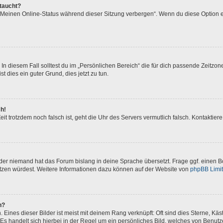
ftaucht?
 „Meinen Online-Status während dieser Sitzung verbergen“. Wenn du diese Option e
In diesem Fall solltest du im „Persönlichen Bereich“ die für dich passende Zeitzone 
t dies ein guter Grund, dies jetzt zu tun.
ch!
 Zeit trotzdem noch falsch ist, geht die Uhr des Servers vermutlich falsch. Kontakti
oder niemand hat das Forum bislang in deine Sprache übersetzt. Frage ggf. einen Bo
setzen würdest. Weitere Informationen dazu können auf der Website von
phpBB Limi
n?
Eines dieser Bilder ist meist mit deinem Rang verknüpft: Oft sind dies Sterne, Kä
Es handelt sich hierbei in der Regel um ein persönliches Bild, welches von Benutze