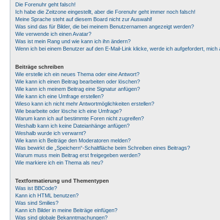
Die Forenuhr geht falsch!
Ich habe die Zeitzone eingestellt, aber die Forenuhr geht immer noch falsch!
Meine Sprache steht auf diesem Board nicht zur Auswahl!
Was sind das für Bilder, die bei meinem Benutzernamen angezeigt werden?
Wie verwende ich einen Avatar?
Was ist mein Rang und wie kann ich ihn ändern?
Wenn ich bei einem Benutzer auf den E-Mail-Link klicke, werde ich aufgefordert, mic
Beiträge schreiben
Wie erstelle ich ein neues Thema oder eine Antwort?
Wie kann ich einen Beitrag bearbeiten oder löschen?
Wie kann ich meinem Beitrag eine Signatur anfügen?
Wie kann ich eine Umfrage erstellen?
Wieso kann ich nicht mehr Antwortmöglichkeiten erstellen?
Wie bearbeite oder lösche ich eine Umfrage?
Warum kann ich auf bestimmte Foren nicht zugreifen?
Weshalb kann ich keine Dateianhänge anfügen?
Weshalb wurde ich verwarnt?
Wie kann ich Beiträge den Moderatoren melden?
Was bewirkt die „Speichern“-Schaltfläche beim Schreiben eines Beitrags?
Warum muss mein Beitrag erst freigegeben werden?
Wie markiere ich ein Thema als neu?
Textformatierung und Thementypen
Was ist BBCode?
Kann ich HTML benutzen?
Was sind Smilies?
Kann ich Bilder in meine Beiträge einfügen?
Was sind globale Bekanntmachungen?