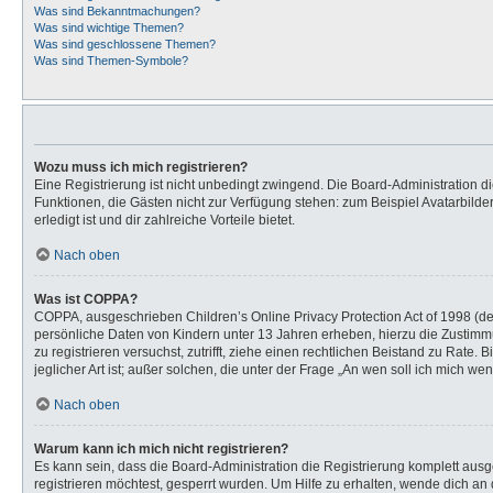
Was sind Bekanntmachungen?
Was sind wichtige Themen?
Was sind geschlossene Themen?
Was sind Themen-Symbole?
Wozu muss ich mich registrieren?
Eine Registrierung ist nicht unbedingt zwingend. Die Board-Administration dies
Funktionen, die Gästen nicht zur Verfügung stehen: zum Beispiel Avatarbilder
erledigt ist und dir zahlreiche Vorteile bietet.
Nach oben
Was ist COPPA?
COPPA, ausgeschrieben Children’s Online Privacy Protection Act of 1998 (de
persönliche Daten von Kindern unter 13 Jahren erheben, hierzu die Zustimmu
zu registrieren versuchst, zutrifft, ziehe einen rechtlichen Beistand zu Rat
jeglicher Art ist; außer solchen, die unter der Frage „An wen soll ich mich 
Nach oben
Warum kann ich mich nicht registrieren?
Es kann sein, dass die Board-Administration die Registrierung komplett au
registrieren möchtest, gesperrt wurden. Um Hilfe zu erhalten, wende dich an 