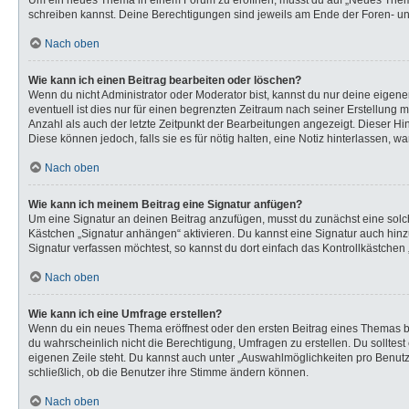
Um ein neues Thema in einem Forum zu eröffnen, musst du auf „Neues Thema“ k
schreiben kannst. Deine Berechtigungen sind jeweils am Ende der Foren- und 
Nach oben
Wie kann ich einen Beitrag bearbeiten oder löschen?
Wenn du nicht Administrator oder Moderator bist, kannst du nur deine eigen
eventuell ist dies nur für einen begrenzten Zeitraum nach seiner Erstellung 
Anzahl als auch der letzte Zeitpunkt der Bearbeitungen angezeigt. Dieser Hi
Diese können jedoch, falls sie es für nötig halten, eine Notiz hinterlassen,
Nach oben
Wie kann ich meinem Beitrag eine Signatur anfügen?
Um eine Signatur an deinen Beitrag anzufügen, musst du zunächst eine solch
Kästchen „Signatur anhängen“ aktivieren. Du kannst eine Signatur auch hi
Signatur verfassen möchtest, so kannst du dort einfach das Kontrollkästchen
Nach oben
Wie kann ich eine Umfrage erstellen?
Wenn du ein neues Thema eröffnest oder den ersten Beitrag eines Themas bear
du wahrscheinlich nicht die Berechtigung, Umfragen zu erstellen. Du solltes
eigenen Zeile steht. Du kannst auch unter „Auswahlmöglichkeiten pro Benutze
schließlich, ob die Benutzer ihre Stimme ändern können.
Nach oben