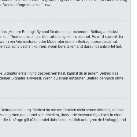
önnte sein, dass eine Registrierung erforderlich ist, bevor du einen Beitrag
st Dateianhänge erstellen“ usw.
 das „Ändere Beitrag“-Symbol für den entsprechenden Beitrag anklickst;
g in der Themenansicht als überarbeitet gekennzeichnet. Es wird sowohl die
wenn ein Administrator oder Moderator deinen Beitrag überarbeitet hat.
 Beitrag nicht löschen können, wenn bereits jemand darauf geantwortet hat.
Signatur erstellt und gespeichert hast, kannst du in jedem Beitrag das
einer Signatur aktivierst. Wenn du einen einzelnen Beitrag dennoch ohne
Beitragserstellung. Solltest du diesen Bereich nicht sehen können, so hast
r eingeben und dabei sicherstellen, dass jede Antwortmöglichkeit in einer
r die Umfrage gilt (0 bedeutet dabei eine zeitlich unbegrenzte Umfrage) und