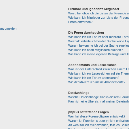
Freunde und ignorierte Mitglieder
Wozu benötige ich die Listen der Freunde un
Wie kann ich Mitglieder zur Liste der Freun
Listen entfernen?
h anzumelden.
Die Foren durchsuchen
Wie kann ich ein Forum oder mehrere For
Weshalb erhalte ich bei der Suche keine E
Warum bekomme ich bei der Suche eine lee
Wie kann ich nach Mitgliedern suchen?
Wie kann ich meine eigenen Beiträge und 
Abonnements und Lesezeichen
Was ist der Unterschied zwischen einem 
Wie kann ich ein Lesezeichen auf ein The
Wie kann ich ein Forum abonnieren?
Wie deaktiviere ich meine Abonnements?
Dateianhänge
Welche Dateianhänge sind in diesem Forum
Kann ich eine Übersicht all meiner Dateian
phpBB betreffende Fragen
Wer hat diese Forensoftware entwickelt?
Warum ist Funktion x oder y nicht enthalten
An wen soll ich mich wenden, falls es Besc