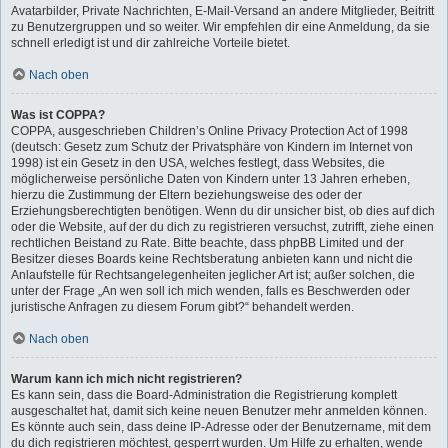
Avatarbilder, Private Nachrichten, E-Mail-Versand an andere Mitglieder, Beitritt
zu Benutzergruppen und so weiter. Wir empfehlen dir eine Anmeldung, da sie
schnell erledigt ist und dir zahlreiche Vorteile bietet.
Nach oben
Was ist COPPA?
COPPA, ausgeschrieben Children’s Online Privacy Protection Act of 1998
(deutsch: Gesetz zum Schutz der Privatsphäre von Kindern im Internet von
1998) ist ein Gesetz in den USA, welches festlegt, dass Websites, die
möglicherweise persönliche Daten von Kindern unter 13 Jahren erheben,
hierzu die Zustimmung der Eltern beziehungsweise des oder der
Erziehungsberechtigten benötigen. Wenn du dir unsicher bist, ob dies auf dich
oder die Website, auf der du dich zu registrieren versuchst, zutrifft, ziehe einen
rechtlichen Beistand zu Rate. Bitte beachte, dass phpBB Limited und der
Besitzer dieses Boards keine Rechtsberatung anbieten kann und nicht die
Anlaufstelle für Rechtsangelegenheiten jeglicher Art ist; außer solchen, die
unter der Frage „An wen soll ich mich wenden, falls es Beschwerden oder
juristische Anfragen zu diesem Forum gibt?“ behandelt werden.
Nach oben
Warum kann ich mich nicht registrieren?
Es kann sein, dass die Board-Administration die Registrierung komplett
ausgeschaltet hat, damit sich keine neuen Benutzer mehr anmelden können.
Es könnte auch sein, dass deine IP-Adresse oder der Benutzername, mit dem
du dich registrieren möchtest, gesperrt wurden. Um Hilfe zu erhalten, wende