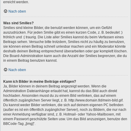
erreicht werden.
Nach oben
Was sind Smilies?
Smilies sind kleine Bilder, die benutzt werden können, um ein Gefühl
auszudrücken. Für jeden Smilie gibt es einen kurzen Code, z. B. bedeutet :)
fröhlich und :( traurig. Die Liste aller Smilies kannst du beim Verfassen eines
Beitrags sehen. Versuche bitte trotzdem, Smilies nicht zu häufig zu benutzen,
sie können einen Beitrag schnell unlesbar machen und ein Moderator könnte
deshalb deinen Beitrag entsprechend überarbeiten oder gar komplett löschen.
Die Board-Administration kann auch die Anzahl der Smilies begrenzen, die du
in einem Beitrag benutzen kannst.
Nach oben
Kann ich Bilder in meine Beiträge einfügen?
Ja, Bilder können in deinem Beitrag angezeigt werden. Wenn die
Administration Dateianhänge erlaubt hat, kannst du das Bild auch direkt
hochladen. Ansonsten musst du zu einem Bild verlinken, das auf einem
öffentlich zugänglichen Server liegt, z. B. http://www.domain.tld/mein-bild.gif.
Du kannst weder Bilder verlinken, die sich auf deinem eigenen PC befinden
(außer es ist ein öffentlich zugänglicher Server), noch zu Bildern, die nur nach
einer Anmeldung verfügbar sind, z. B. Hotmail- oder Yahoo-Mailboxen, mit
einem Passwort geschützte Seiten usw. Um das Bild anzuzeigen, benutze den
BBCode-Tag „[img]“.