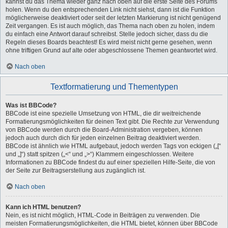
kannst du das Thema wieder ganz nach oben auf die erste Seite des Forums
holen. Wenn du den entsprechenden Link nicht siehst, dann ist die Funktion
möglicherweise deaktiviert oder seit der letzten Markierung ist nicht genügend
Zeit vergangen. Es ist auch möglich, das Thema nach oben zu holen, indem
du einfach eine Antwort darauf schreibst. Stelle jedoch sicher, dass du die
Regeln dieses Boards beachtest! Es wird meist nicht gerne gesehen, wenn
ohne triftigen Grund auf alte oder abgeschlossene Themen geantwortet wird.
Nach oben
Textformatierung und Thementypen
Was ist BBCode?
BBCode ist eine spezielle Umsetzung von HTML, die dir weitreichende
Formatierungsmöglichkeiten für deinen Text gibt. Die Rechte zur Verwendung
von BBCode werden durch die Board-Administration vergeben, können
jedoch auch durch dich für jeden einzelnen Beitrag deaktiviert werden.
BBCode ist ähnlich wie HTML aufgebaut, jedoch werden Tags von eckigen („[“
und „]“) statt spitzen („<“ und „>“) Klammern eingeschlossen. Weitere
Informationen zu BBCode findest du auf einer speziellen Hilfe-Seite, die von
der Seite zur Beitragserstellung aus zugänglich ist.
Nach oben
Kann ich HTML benutzen?
Nein, es ist nicht möglich, HTML-Code in Beiträgen zu verwenden. Die
meisten Formatierungsmöglichkeiten, die HTML bietet, können über BBCode