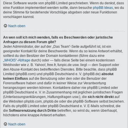
Diese Software wurde von phpBB Limited geschrieben. Wenn du denkst, dass
eine Funktion implementiert werden sollte, dann besuche
phpBB Ideas
, wo du
deine Stimme für bestehende Vorschläge abgeben oder neue Funktionen
vorschlagen kannst.
Nach oben
An wen soll ich mich wenden, falls es Beschwerden oder juristische
Anfragen zu diesem Forum gibt?
Jeder Administrator, der auf der „Das Team“-Seite aufgeführt ist, ist ein
geeigneter Kontakt für deine Beschwerde. Wenn du so keine Antwort erhältst,
solltest du den Besitzer der Domain kontaktieren (führe dazu eine
„WHOIS“-Abfrage
durch) oder — falls diese Seite bei einem kostenlosen
Webhoster wie z. B. Yahoo!, free.fr, funpic.de usw. liegt — den Support oder
den Abuse-Kontakt des betreffenden Dienstes. Bitte beachte, dass phpBB
Limited (phpBB.com) und phpBB Deutschland e. V. (phpBB.de)
absolut
keinen Einfluss
auf die Benutzung oder den oder die Benutzer der
Forensoftware haben und dafür in keiner Weise zur Verantwortung
herangezogen werden können. Kontaktiere daher nie phpBB Limited oder
phpBB Deutschland e. V. in Zusammenhang mit jeglichen juristischen Fragen
(Unterlassungserklärungen, Haftungsfragen usw.), die
sich nicht direkt
auf
die Websiten phpbb.com, phpbb.de oder die phpBB-Software selbst beziehen.
Falls du phpBB Limited oder phpBB Deutschland e. V. E-Mails schreibst, die
die
Softwarenutzung durch Dritte
betreffen, so wirst du, wenn überhaupt,
höchstens eine knappe Antwort erhalten.
Nach oben