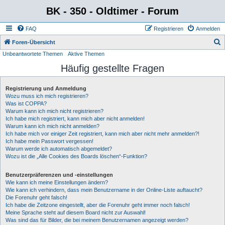
BK - 350 - Oldtimer - Forum
FAQ
Registrieren
Anmelden
S
Foren-Übersicht
Unbeantwortete Themen
Aktive Themen
u
Häufig gestellte Fragen
c
h
Registrierung und Anmeldung
e
Wozu muss ich mich registrieren?
Was ist COPPA?
Warum kann ich mich nicht registrieren?
Ich habe mich registriert, kann mich aber nicht anmelden!
Warum kann ich mich nicht anmelden?
Ich habe mich vor einiger Zeit registriert, kann mich aber nicht mehr anmelden?!
Ich habe mein Passwort vergessen!
Warum werde ich automatisch abgemeldet?
Wozu ist die „Alle Cookies des Boards löschen“-Funktion?
Benutzerpräferenzen und -einstellungen
Wie kann ich meine Einstellungen ändern?
Wie kann ich verhindern, dass mein Benutzername in der Online-Liste auftaucht?
Die Forenuhr geht falsch!
Ich habe die Zeitzone eingestellt, aber die Forenuhr geht immer noch falsch!
Meine Sprache steht auf diesem Board nicht zur Auswahl!
Was sind das für Bilder, die bei meinem Benutzernamen angezeigt werden?