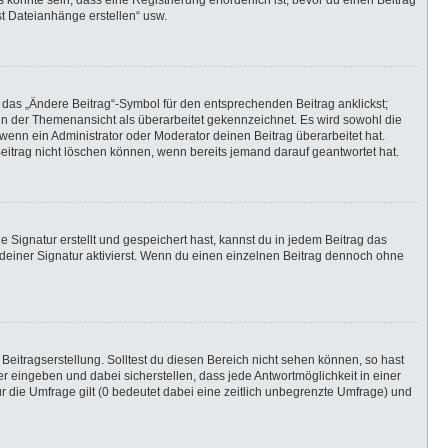
önnte sein, dass eine Registrierung erforderlich ist, bevor du einen Beitrag
st Dateianhänge erstellen“ usw.
 das „Ändere Beitrag“-Symbol für den entsprechenden Beitrag anklickst;
g in der Themenansicht als überarbeitet gekennzeichnet. Es wird sowohl die
wenn ein Administrator oder Moderator deinen Beitrag überarbeitet hat.
 Beitrag nicht löschen können, wenn bereits jemand darauf geantwortet hat.
Signatur erstellt und gespeichert hast, kannst du in jedem Beitrag das
einer Signatur aktivierst. Wenn du einen einzelnen Beitrag dennoch ohne
Beitragserstellung. Solltest du diesen Bereich nicht sehen können, so hast
r eingeben und dabei sicherstellen, dass jede Antwortmöglichkeit in einer
r die Umfrage gilt (0 bedeutet dabei eine zeitlich unbegrenzte Umfrage) und