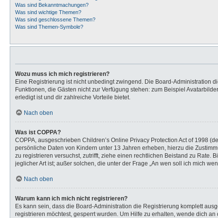
Was sind Bekanntmachungen?
Was sind wichtige Themen?
Was sind geschlossene Themen?
Was sind Themen-Symbole?
Wozu muss ich mich registrieren?
Eine Registrierung ist nicht unbedingt zwingend. Die Board-Administration dies
Funktionen, die Gästen nicht zur Verfügung stehen: zum Beispiel Avatarbilder
erledigt ist und dir zahlreiche Vorteile bietet.
Nach oben
Was ist COPPA?
COPPA, ausgeschrieben Children’s Online Privacy Protection Act of 1998 (de
persönliche Daten von Kindern unter 13 Jahren erheben, hierzu die Zustimmu
zu registrieren versuchst, zutrifft, ziehe einen rechtlichen Beistand zu Rat
jeglicher Art ist; außer solchen, die unter der Frage „An wen soll ich mich 
Nach oben
Warum kann ich mich nicht registrieren?
Es kann sein, dass die Board-Administration die Registrierung komplett au
registrieren möchtest, gesperrt wurden. Um Hilfe zu erhalten, wende dich an 