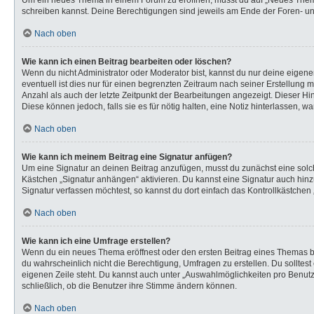
Um ein neues Thema in einem Forum zu eröffnen, musst du auf „Neues Thema“ k
schreiben kannst. Deine Berechtigungen sind jeweils am Ende der Foren- und 
Nach oben
Wie kann ich einen Beitrag bearbeiten oder löschen?
Wenn du nicht Administrator oder Moderator bist, kannst du nur deine eigen
eventuell ist dies nur für einen begrenzten Zeitraum nach seiner Erstellung 
Anzahl als auch der letzte Zeitpunkt der Bearbeitungen angezeigt. Dieser Hi
Diese können jedoch, falls sie es für nötig halten, eine Notiz hinterlassen,
Nach oben
Wie kann ich meinem Beitrag eine Signatur anfügen?
Um eine Signatur an deinen Beitrag anzufügen, musst du zunächst eine solch
Kästchen „Signatur anhängen“ aktivieren. Du kannst eine Signatur auch hi
Signatur verfassen möchtest, so kannst du dort einfach das Kontrollkästchen
Nach oben
Wie kann ich eine Umfrage erstellen?
Wenn du ein neues Thema eröffnest oder den ersten Beitrag eines Themas bear
du wahrscheinlich nicht die Berechtigung, Umfragen zu erstellen. Du solltes
eigenen Zeile steht. Du kannst auch unter „Auswahlmöglichkeiten pro Benutze
schließlich, ob die Benutzer ihre Stimme ändern können.
Nach oben