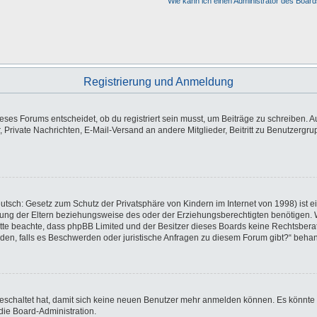
Wie kann ich einen Administrator des Board
Registrierung und Anmeldung
es Forums entscheidet, ob du registriert sein musst, um Beiträge zu schreiben. Auf j
, Private Nachrichten, E-Mail-Versand an andere Mitglieder, Beitritt zu Benutzergr
utsch: Gesetz zum Schutz der Privatsphäre von Kindern im Internet von 1998) ist e
ng der Eltern beziehungsweise des oder der Erziehungsberechtigten benötigen. Wen
e. Bitte beachte, dass phpBB Limited und der Besitzer dieses Boards keine Rechtsbe
wenden, falls es Beschwerden oder juristische Anfragen zu diesem Forum gibt?“ beha
sgeschaltet hat, damit sich keine neuen Benutzer mehr anmelden können. Es könnte
die Board-Administration.