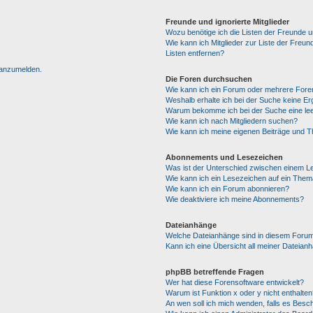
Freunde und ignorierte Mitglieder
Wozu benötige ich die Listen der Freunde un
Wie kann ich Mitglieder zur Liste der Freun
Listen entfernen?
h anzumelden.
Die Foren durchsuchen
Wie kann ich ein Forum oder mehrere For
Weshalb erhalte ich bei der Suche keine E
Warum bekomme ich bei der Suche eine lee
Wie kann ich nach Mitgliedern suchen?
Wie kann ich meine eigenen Beiträge und 
Abonnements und Lesezeichen
Was ist der Unterschied zwischen einem 
Wie kann ich ein Lesezeichen auf ein The
Wie kann ich ein Forum abonnieren?
Wie deaktiviere ich meine Abonnements?
Dateianhänge
Welche Dateianhänge sind in diesem Forum
Kann ich eine Übersicht all meiner Dateian
phpBB betreffende Fragen
Wer hat diese Forensoftware entwickelt?
Warum ist Funktion x oder y nicht enthalten
An wen soll ich mich wenden, falls es Besc