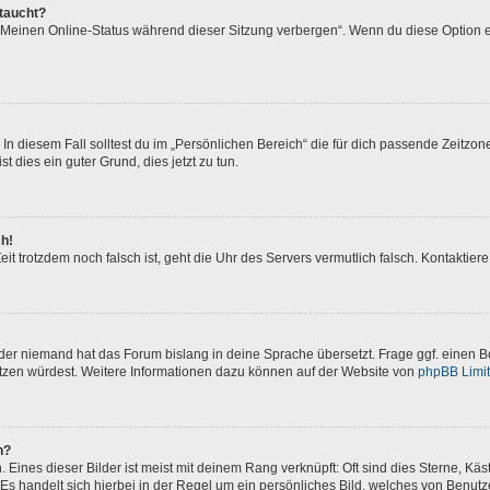
ftaucht?
 „Meinen Online-Status während dieser Sitzung verbergen“. Wenn du diese Option e
In diesem Fall solltest du im „Persönlichen Bereich“ die für dich passende Zeitzone 
t dies ein guter Grund, dies jetzt zu tun.
ch!
 Zeit trotzdem noch falsch ist, geht die Uhr des Servers vermutlich falsch. Kontakti
oder niemand hat das Forum bislang in deine Sprache übersetzt. Frage ggf. einen Bo
setzen würdest. Weitere Informationen dazu können auf der Website von
phpBB Limi
n?
Eines dieser Bilder ist meist mit deinem Rang verknüpft: Oft sind dies Sterne, Kä
Es handelt sich hierbei in der Regel um ein persönliches Bild, welches von Benutze