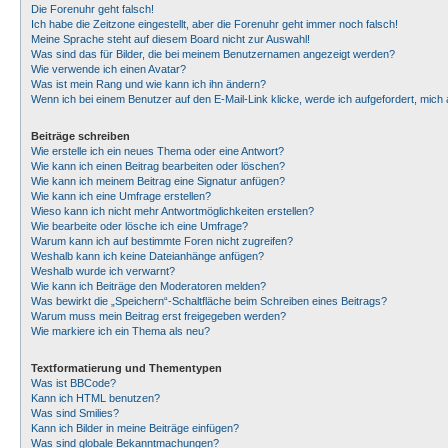
Die Forenuhr geht falsch!
Ich habe die Zeitzone eingestellt, aber die Forenuhr geht immer noch falsch!
Meine Sprache steht auf diesem Board nicht zur Auswahl!
Was sind das für Bilder, die bei meinem Benutzernamen angezeigt werden?
Wie verwende ich einen Avatar?
Was ist mein Rang und wie kann ich ihn ändern?
Wenn ich bei einem Benutzer auf den E-Mail-Link klicke, werde ich aufgefordert, mic
Beiträge schreiben
Wie erstelle ich ein neues Thema oder eine Antwort?
Wie kann ich einen Beitrag bearbeiten oder löschen?
Wie kann ich meinem Beitrag eine Signatur anfügen?
Wie kann ich eine Umfrage erstellen?
Wieso kann ich nicht mehr Antwortmöglichkeiten erstellen?
Wie bearbeite oder lösche ich eine Umfrage?
Warum kann ich auf bestimmte Foren nicht zugreifen?
Weshalb kann ich keine Dateianhänge anfügen?
Weshalb wurde ich verwarnt?
Wie kann ich Beiträge den Moderatoren melden?
Was bewirkt die „Speichern“-Schaltfläche beim Schreiben eines Beitrags?
Warum muss mein Beitrag erst freigegeben werden?
Wie markiere ich ein Thema als neu?
Textformatierung und Thementypen
Was ist BBCode?
Kann ich HTML benutzen?
Was sind Smilies?
Kann ich Bilder in meine Beiträge einfügen?
Was sind globale Bekanntmachungen?