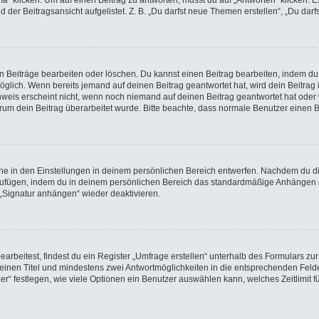
licken. Um auf einen Beitrag zu antworten, musst du auf „Antworten“ klicken. Es k
der Beitragsansicht aufgelistet. Z. B. „Du darfst neue Themen erstellen“, „Du darf
en Beiträge bearbeiten oder löschen. Du kannst einen Beitrag bearbeiten, indem du
möglich. Wenn bereits jemand auf deinen Beitrag geantwortet hat, wird dein Beitra
nweis erscheint nicht, wenn noch niemand auf deinen Beitrag geantwortet hat oder 
 warum dein Beitrag überarbeitet wurde. Bitte beachte, dass normale Benutzer einen
e in den Einstellungen in deinem persönlichen Bereich entwerfen. Nachdem du die 
nzufügen, indem du in deinem persönlichen Bereich das standardmäßige Anhängen d
 „Signatur anhängen“ wieder deaktivieren.
beitest, findest du ein Register „Umfrage erstellen“ unterhalb des Formulars zur 
t einen Titel und mindestens zwei Antwortmöglichkeiten in die entsprechenden Felde
r“ festlegen, wie viele Optionen ein Benutzer auswählen kann, welches Zeitlimit fü