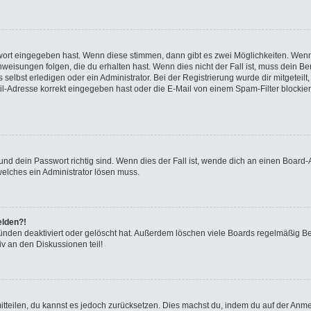
swort eingegeben hast. Wenn diese stimmen, dann gibt es zwei Möglichkeiten. We
eisungen folgen, die du erhalten hast. Wenn dies nicht der Fall ist, muss dein Ben
elbst erledigen oder ein Administrator. Bei der Registrierung wurde dir mitgeteilt, 
-Adresse korrekt eingegeben hast oder die E-Mail von einem Spam-Filter blockiert
nd dein Passwort richtig sind. Wenn dies der Fall ist, wende dich an einen Board-A
welches ein Administrator lösen muss.
elden?!
ünden deaktiviert oder gelöscht hat. Außerdem löschen viele Boards regelmäßig Ben
v an den Diskussionen teil!
 mitteilen, du kannst es jedoch zurücksetzen. Dies machst du, indem du auf der Anm