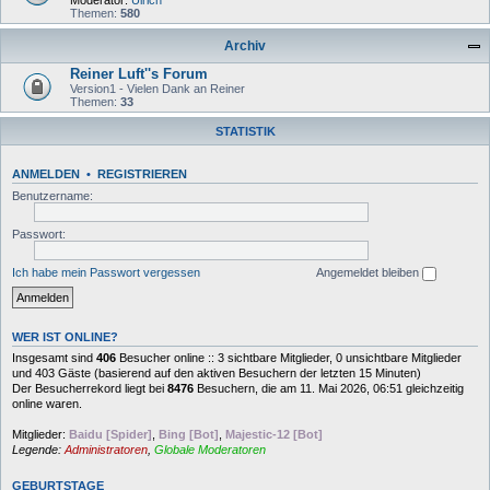
Moderator:
Ulrich
Themen:
580
Archiv
Reiner Luft''s Forum
Version1 - Vielen Dank an Reiner
Themen:
33
STATISTIK
ANMELDEN
•
REGISTRIEREN
Benutzername:
Passwort:
Ich habe mein Passwort vergessen
Angemeldet bleiben
WER IST ONLINE?
Insgesamt sind
406
Besucher online :: 3 sichtbare Mitglieder, 0 unsichtbare Mitglieder
und 403 Gäste (basierend auf den aktiven Besuchern der letzten 15 Minuten)
Der Besucherrekord liegt bei
8476
Besuchern, die am 11. Mai 2026, 06:51 gleichzeitig
online waren.
Mitglieder:
Baidu [Spider]
,
Bing [Bot]
,
Majestic-12 [Bot]
Legende:
Administratoren
,
Globale Moderatoren
GEBURTSTAGE