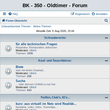
BK - 350 - Oldtimer - Forum
FAQ
Registrieren
Anmelden
S
Foren-Übersicht
Unbeantwortete Themen
Aktive Themen
u
Aktuelle Zeit: 9. Aug 2026, 15:44
c
Schrauberecke
h
für alle technischen Fragen
e
Reparatur, Restauration, Adressen
Moderator:
Ulrich
Themen:
1930
Kauf- und Tauschbörse:
Biete
was mit einem Zweirad...
Moderator:
Ulrich
Themen:
256
Suche
... oder dessen Umfeld zu tun hat
Moderator:
Ulrich
Themen:
643
Treffen, Club's, IG's...
kurz: aus virtuell im Netz wird Realität...
Kontakte, Links, Infos, Tourentips...