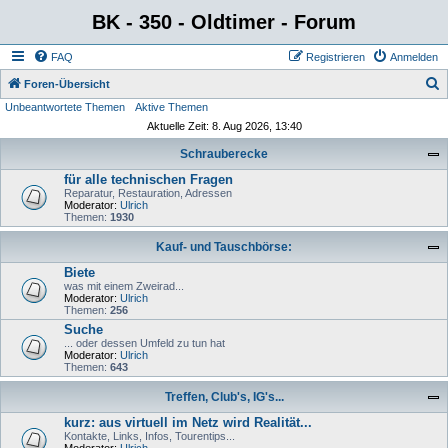
BK - 350 - Oldtimer - Forum
FAQ
Registrieren
Anmelden
S
Foren-Übersicht
Unbeantwortete Themen
Aktive Themen
u
Aktuelle Zeit: 8. Aug 2026, 13:40
c
Schrauberecke
h
für alle technischen Fragen
e
Reparatur, Restauration, Adressen
Moderator:
Ulrich
Themen:
1930
Kauf- und Tauschbörse:
Biete
was mit einem Zweirad...
Moderator:
Ulrich
Themen:
256
Suche
... oder dessen Umfeld zu tun hat
Moderator:
Ulrich
Themen:
643
Treffen, Club's, IG's...
kurz: aus virtuell im Netz wird Realität...
Kontakte, Links, Infos, Tourentips...