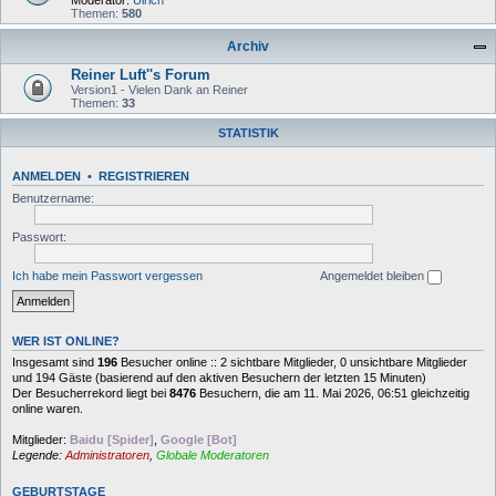
Moderator:
Ulrich
Themen:
580
Archiv
Reiner Luft''s Forum
Version1 - Vielen Dank an Reiner
Themen:
33
STATISTIK
ANMELDEN
•
REGISTRIEREN
Benutzername:
Passwort:
Ich habe mein Passwort vergessen
Angemeldet bleiben
WER IST ONLINE?
Insgesamt sind
196
Besucher online :: 2 sichtbare Mitglieder, 0 unsichtbare Mitglieder
und 194 Gäste (basierend auf den aktiven Besuchern der letzten 15 Minuten)
Der Besucherrekord liegt bei
8476
Besuchern, die am 11. Mai 2026, 06:51 gleichzeitig
online waren.
Mitglieder:
Baidu [Spider]
,
Google [Bot]
Legende:
Administratoren
,
Globale Moderatoren
GEBURTSTAGE