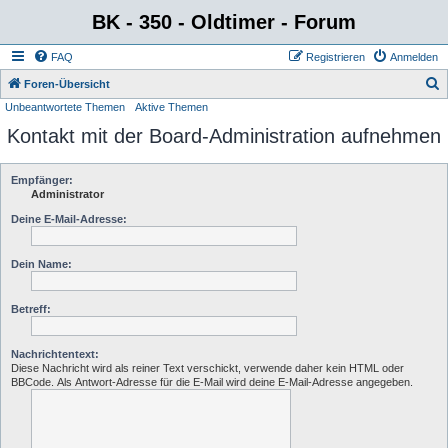
BK - 350 - Oldtimer - Forum
FAQ
Registrieren
Anmelden
S
Foren-Übersicht
Unbeantwortete Themen
Aktive Themen
u
Kontakt mit der Board-Administration aufnehmen
c
h
e
Empfänger:
Administrator
Deine E-Mail-Adresse:
Dein Name:
Betreff:
Nachrichtentext:
Diese Nachricht wird als reiner Text verschickt, verwende daher kein HTML oder
BBCode. Als Antwort-Adresse für die E-Mail wird deine E-Mail-Adresse angegeben.