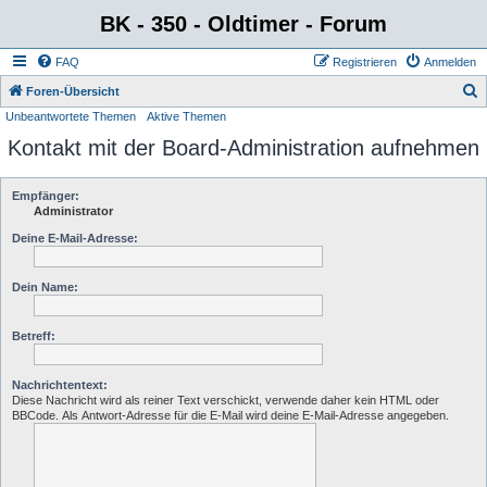
BK - 350 - Oldtimer - Forum
FAQ
Registrieren
Anmelden
S
Foren-Übersicht
Unbeantwortete Themen
Aktive Themen
u
Kontakt mit der Board-Administration aufnehmen
c
h
e
Empfänger:
Administrator
Deine E-Mail-Adresse:
Dein Name:
Betreff:
Nachrichtentext:
Diese Nachricht wird als reiner Text verschickt, verwende daher kein HTML oder
BBCode. Als Antwort-Adresse für die E-Mail wird deine E-Mail-Adresse angegeben.