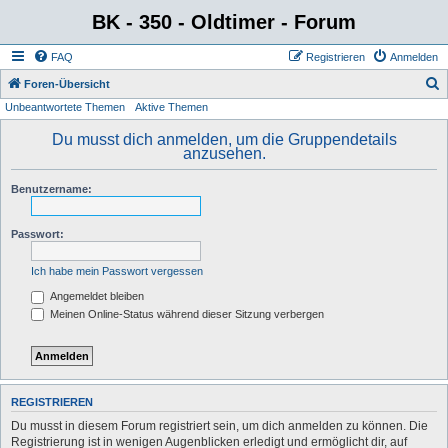
BK - 350 - Oldtimer - Forum
FAQ
Registrieren
Anmelden
S
Foren-Übersicht
Unbeantwortete Themen
Aktive Themen
u
c
Du musst dich anmelden, um die Gruppendetails
anzusehen.
h
e
Benutzername:
Passwort:
Ich habe mein Passwort vergessen
Angemeldet bleiben
Meinen Online-Status während dieser Sitzung verbergen
REGISTRIEREN
Du musst in diesem Forum registriert sein, um dich anmelden zu können. Die
Registrierung ist in wenigen Augenblicken erledigt und ermöglicht dir, auf