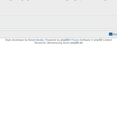
Ko
Style developer by
forum tricolor
,
Powered by
phpBB
® Forum Software © phpBB Limited
Deutsche Übersetzung durch
phpBB.de