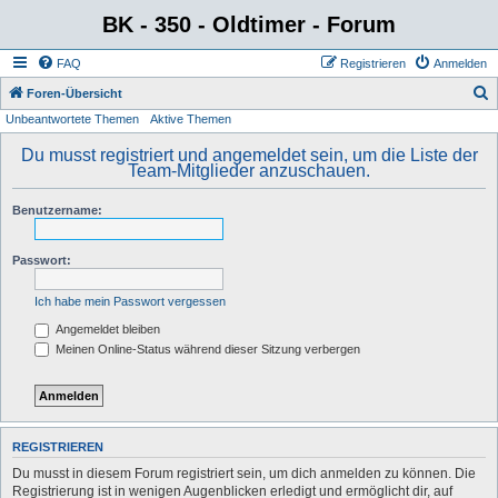
BK - 350 - Oldtimer - Forum
FAQ
Registrieren
Anmelden
S
Foren-Übersicht
Unbeantwortete Themen
Aktive Themen
u
c
Du musst registriert und angemeldet sein, um die Liste der
Team-Mitglieder anzuschauen.
h
e
Benutzername:
Passwort:
Ich habe mein Passwort vergessen
Angemeldet bleiben
Meinen Online-Status während dieser Sitzung verbergen
REGISTRIEREN
Du musst in diesem Forum registriert sein, um dich anmelden zu können. Die
Registrierung ist in wenigen Augenblicken erledigt und ermöglicht dir, auf