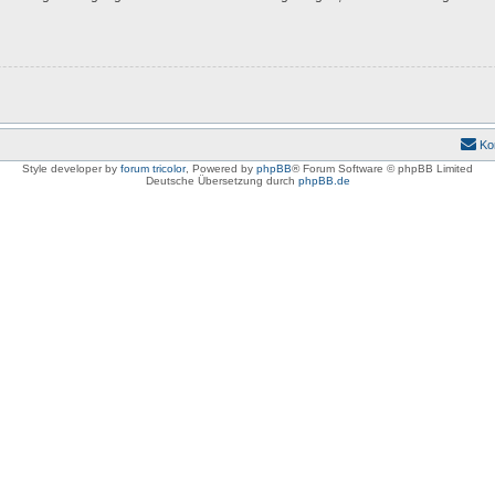
Ko
Style developer by
forum tricolor
,
Powered by
phpBB
® Forum Software © phpBB Limited
Deutsche Übersetzung durch
phpBB.de