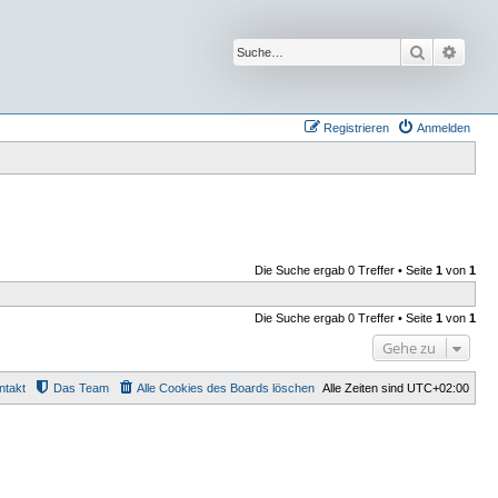
Suche
Erwei
Registrieren
Anmelden
Die Suche ergab 0 Treffer • Seite
1
von
1
Die Suche ergab 0 Treffer • Seite
1
von
1
Gehe zu
ntakt
Das Team
Alle Cookies des Boards löschen
Alle Zeiten sind
UTC+02:00