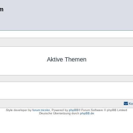
um
Aktive Themen
Ko
Style developer by
forum tricolor
,
Powered by
phpBB
® Forum Software © phpBB Limited
Deutsche Übersetzung durch
phpBB.de