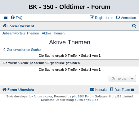
BK - 350 - Oldtimer - Forum
FAQ
Registrieren
Anmelden
S
Foren-Übersicht
Unbeantwortete Themen
Aktive Themen
u
Aktive Themen
c
h
Zur erweiterten Suche
Die Suche ergab 0 Treffer • Seite
1
von
1
e
Es wurden keine passenden Ergebnisse gefunden.
Die Suche ergab 0 Treffer • Seite
1
von
1
Gehe zu
Foren-Übersicht
Kontakt
Das Team
Style developer by
forum tricolor
,
Powered by
phpBB
® Forum Software © phpBB Limited
Deutsche Übersetzung durch
phpBB.de