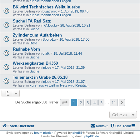
Verfasst in
für alle technischen Fragen
BK wird Technisches Welkultuerbe
Letzter Beitrag von
bujatronic
«
1. Apr 2019, 08:45
Verfasst in
für alle technischen Fragen
Suche IFA Rad Satz
Letzter Beitrag von
IFA Bocki
«
28. Aug 2018, 16:21
Verfasst in
Suche
Zylinder zum Aufarbeiten
Letzter Beitrag von
Sport-Lu
«
10. Aug 2018, 17:00
Verfasst in
Biete
Radnabe Vorn
Letzter Beitrag von
ofalk
«
18. Jul 2018, 11:44
Verfasst in
Suche
Werkzeugkasten BK350
Letzter Beitrag von
injose
«
17. Mai 2018, 21:39
Verfasst in
Suche
Teilemarkt in Grabe 26.05.18
Letzter Beitrag von
injose
«
17. Mai 2018, 21:07
Verfasst in
kurz: aus virtuell im Netz wird Realität...
Seite
1
von
11
1
2
3
4
5
11
Nächst
Die Suche ergab 538 Treffer
…
Gehe zu
Foren-Übersicht
Kontakt
Das Team
Style developer by
forum tricolor
,
Powered by
phpBB
® Forum Software © phpBB Limited
Deutsche Übersetzung durch
phpBB.de