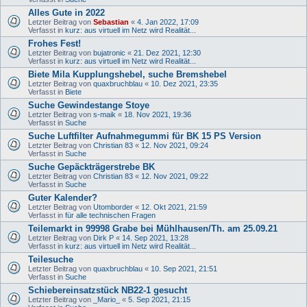
Alles Gute in 2022
Letzter Beitrag von
Sebastian
«
4. Jan 2022, 17:09
Verfasst in
kurz: aus virtuell im Netz wird Realität...
Frohes Fest!
Letzter Beitrag von
bujatronic
«
21. Dez 2021, 12:30
Verfasst in
kurz: aus virtuell im Netz wird Realität...
Biete Mila Kupplungshebel, suche Bremshebel
Letzter Beitrag von
quaxbruchblau
«
10. Dez 2021, 23:35
Verfasst in
Biete
Suche Gewindestange Stoye
Letzter Beitrag von
s-maik
«
18. Nov 2021, 19:36
Verfasst in
Suche
Suche Luftfilter Aufnahmegummi für BK 15 PS Version
Letzter Beitrag von
Christian 83
«
12. Nov 2021, 09:24
Verfasst in
Suche
Suche Gepäckträgerstrebe BK
Letzter Beitrag von
Christian 83
«
12. Nov 2021, 09:22
Verfasst in
Suche
Guter Kalender?
Letzter Beitrag von
Utomborder
«
12. Okt 2021, 21:59
Verfasst in
für alle technischen Fragen
Teilemarkt in 99998 Grabe bei Mühlhausen/Th. am 25.09.21
Letzter Beitrag von
Dirk P
«
14. Sep 2021, 13:28
Verfasst in
kurz: aus virtuell im Netz wird Realität...
Teilesuche
Letzter Beitrag von
quaxbruchblau
«
10. Sep 2021, 21:51
Verfasst in
Suche
Schiebereinsatzstück NB22-1 gesucht
Letzter Beitrag von
_Mario_
«
5. Sep 2021, 21:15