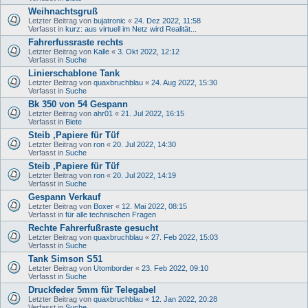
Weihnachtsgruß
Letzter Beitrag von
bujatronic
«
24. Dez 2022, 11:58
Verfasst in
kurz: aus virtuell im Netz wird Realität...
Fahrerfussraste rechts
Letzter Beitrag von
Kalle
«
3. Okt 2022, 12:12
Verfasst in
Suche
Linierschablone Tank
Letzter Beitrag von
quaxbruchblau
«
24. Aug 2022, 15:30
Verfasst in
Suche
Bk 350 von 54 Gespann
Letzter Beitrag von
ahr01
«
21. Jul 2022, 16:15
Verfasst in
Biete
Steib ,Papiere für Tüf
Letzter Beitrag von
ron
«
20. Jul 2022, 14:30
Verfasst in
Suche
Steib ,Papiere für Tüf
Letzter Beitrag von
ron
«
20. Jul 2022, 14:19
Verfasst in
Suche
Gespann Verkauf
Letzter Beitrag von
Boxer
«
12. Mai 2022, 08:15
Verfasst in
für alle technischen Fragen
Rechte Fahrerfußraste gesucht
Letzter Beitrag von
quaxbruchblau
«
27. Feb 2022, 15:03
Verfasst in
Suche
Tank Simson S51
Letzter Beitrag von
Utomborder
«
23. Feb 2022, 09:10
Verfasst in
Suche
Druckfeder 5mm für Telegabel
Letzter Beitrag von
quaxbruchblau
«
12. Jan 2022, 20:28
Verfasst in
Suche