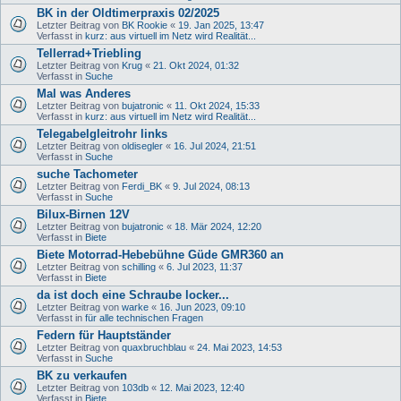
BK in der Oldtimerpraxis 02/2025
Letzter Beitrag von
BK Rookie
«
19. Jan 2025, 13:47
Verfasst in
kurz: aus virtuell im Netz wird Realität...
Tellerrad+Triebling
Letzter Beitrag von
Krug
«
21. Okt 2024, 01:32
Verfasst in
Suche
Mal was Anderes
Letzter Beitrag von
bujatronic
«
11. Okt 2024, 15:33
Verfasst in
kurz: aus virtuell im Netz wird Realität...
Telegabelgleitrohr links
Letzter Beitrag von
oldisegler
«
16. Jul 2024, 21:51
Verfasst in
Suche
suche Tachometer
Letzter Beitrag von
Ferdi_BK
«
9. Jul 2024, 08:13
Verfasst in
Suche
Bilux-Birnen 12V
Letzter Beitrag von
bujatronic
«
18. Mär 2024, 12:20
Verfasst in
Biete
Biete Motorrad-Hebebühne Güde GMR360 an
Letzter Beitrag von
schilling
«
6. Jul 2023, 11:37
Verfasst in
Biete
da ist doch eine Schraube locker...
Letzter Beitrag von
warke
«
16. Jun 2023, 09:10
Verfasst in
für alle technischen Fragen
Federn für Hauptständer
Letzter Beitrag von
quaxbruchblau
«
24. Mai 2023, 14:53
Verfasst in
Suche
BK zu verkaufen
Letzter Beitrag von
103db
«
12. Mai 2023, 12:40
Verfasst in
Biete