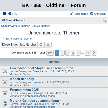
BK - 350 - Oldtimer - Forum
FAQ
Registrieren
Anmelden
S
Foren-Übersicht
Unbeantwortete Themen
Aktive Themen
u
Unbeantwortete Themen
c
h
Zur erweiterten Suche
e
Suche
Erweiterte Suche
Seite
1
von
11
1
2
3
4
5
11
Nächst
Die Suche ergab 538 Treffer
…
Themen
Gewindespindel Stoye SW-Anschluß mitte
Letzter Beitrag von
BoxerKardan
«
14. Mai 2026, 20:46
Verfasst in
Suche
Modell der Lady
Letzter Beitrag von
bujatronic
«
2. Feb 2026, 09:51
Verfasst in
Suche
Forumstreffen 2025
Letzter Beitrag von
oldisegler
«
1. Jun 2025, 11:43
Verfasst in
für alle technischen Fragen
Motor + Getriebe zusammenbauen
Letzter Beitrag von
Fale9093
«
28. Apr 2025, 14:34
Verfasst in
für alle technischen Fragen