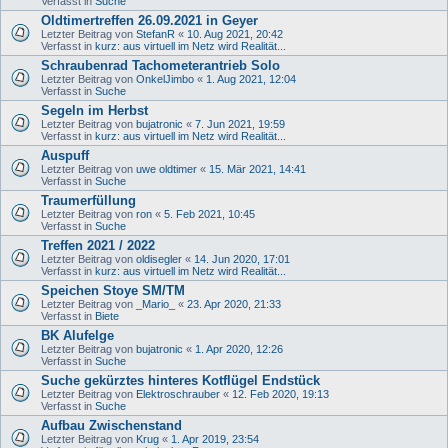
Verfasst in
Suche
Oldtimertreffen 26.09.2021 in Geyer
Letzter Beitrag von
StefanR
«
10. Aug 2021, 20:42
Verfasst in
kurz: aus virtuell im Netz wird Realität...
Schraubenrad Tachometerantrieb Solo
Letzter Beitrag von
OnkelJimbo
«
1. Aug 2021, 12:04
Verfasst in
Suche
Segeln im Herbst
Letzter Beitrag von
bujatronic
«
7. Jun 2021, 19:59
Verfasst in
kurz: aus virtuell im Netz wird Realität...
Auspuff
Letzter Beitrag von
uwe oldtimer
«
15. Mär 2021, 14:41
Verfasst in
Suche
Traumerfüllung
Letzter Beitrag von
ron
«
5. Feb 2021, 10:45
Verfasst in
Suche
Treffen 2021 / 2022
Letzter Beitrag von
oldisegler
«
14. Jun 2020, 17:01
Verfasst in
kurz: aus virtuell im Netz wird Realität...
Speichen Stoye SM/TM
Letzter Beitrag von
_Mario_
«
23. Apr 2020, 21:33
Verfasst in
Biete
BK Alufelge
Letzter Beitrag von
bujatronic
«
1. Apr 2020, 12:26
Verfasst in
Suche
Suche gekürztes hinteres Kotflügel Endstück
Letzter Beitrag von
Elektroschrauber
«
12. Feb 2020, 19:13
Verfasst in
Suche
Aufbau Zwischenstand
Letzter Beitrag von
Krug
«
1. Apr 2019, 23:54