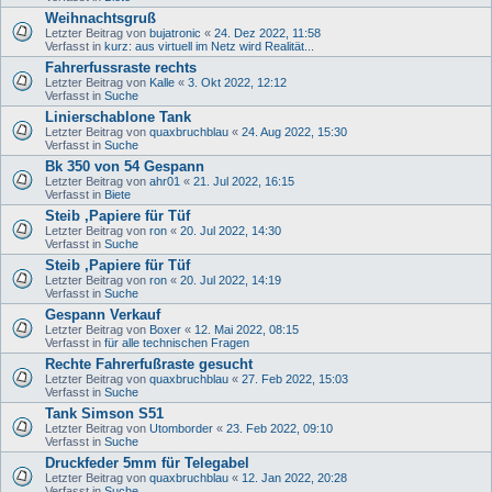
Weihnachtsgruß
Letzter Beitrag von
bujatronic
«
24. Dez 2022, 11:58
Verfasst in
kurz: aus virtuell im Netz wird Realität...
Fahrerfussraste rechts
Letzter Beitrag von
Kalle
«
3. Okt 2022, 12:12
Verfasst in
Suche
Linierschablone Tank
Letzter Beitrag von
quaxbruchblau
«
24. Aug 2022, 15:30
Verfasst in
Suche
Bk 350 von 54 Gespann
Letzter Beitrag von
ahr01
«
21. Jul 2022, 16:15
Verfasst in
Biete
Steib ,Papiere für Tüf
Letzter Beitrag von
ron
«
20. Jul 2022, 14:30
Verfasst in
Suche
Steib ,Papiere für Tüf
Letzter Beitrag von
ron
«
20. Jul 2022, 14:19
Verfasst in
Suche
Gespann Verkauf
Letzter Beitrag von
Boxer
«
12. Mai 2022, 08:15
Verfasst in
für alle technischen Fragen
Rechte Fahrerfußraste gesucht
Letzter Beitrag von
quaxbruchblau
«
27. Feb 2022, 15:03
Verfasst in
Suche
Tank Simson S51
Letzter Beitrag von
Utomborder
«
23. Feb 2022, 09:10
Verfasst in
Suche
Druckfeder 5mm für Telegabel
Letzter Beitrag von
quaxbruchblau
«
12. Jan 2022, 20:28
Verfasst in
Suche