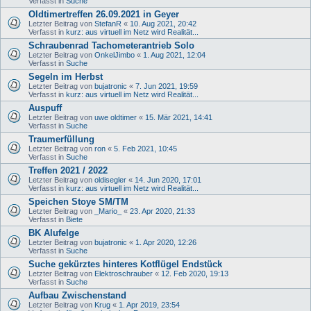
Verfasst in
Suche
Oldtimertreffen 26.09.2021 in Geyer
Letzter Beitrag von
StefanR
«
10. Aug 2021, 20:42
Verfasst in
kurz: aus virtuell im Netz wird Realität...
Schraubenrad Tachometerantrieb Solo
Letzter Beitrag von
OnkelJimbo
«
1. Aug 2021, 12:04
Verfasst in
Suche
Segeln im Herbst
Letzter Beitrag von
bujatronic
«
7. Jun 2021, 19:59
Verfasst in
kurz: aus virtuell im Netz wird Realität...
Auspuff
Letzter Beitrag von
uwe oldtimer
«
15. Mär 2021, 14:41
Verfasst in
Suche
Traumerfüllung
Letzter Beitrag von
ron
«
5. Feb 2021, 10:45
Verfasst in
Suche
Treffen 2021 / 2022
Letzter Beitrag von
oldisegler
«
14. Jun 2020, 17:01
Verfasst in
kurz: aus virtuell im Netz wird Realität...
Speichen Stoye SM/TM
Letzter Beitrag von
_Mario_
«
23. Apr 2020, 21:33
Verfasst in
Biete
BK Alufelge
Letzter Beitrag von
bujatronic
«
1. Apr 2020, 12:26
Verfasst in
Suche
Suche gekürztes hinteres Kotflügel Endstück
Letzter Beitrag von
Elektroschrauber
«
12. Feb 2020, 19:13
Verfasst in
Suche
Aufbau Zwischenstand
Letzter Beitrag von
Krug
«
1. Apr 2019, 23:54