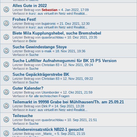
Alles Gute in 2022
Letzter Beitrag von
Sebastian
«
4. Jan 2022, 17:09
Verfasst in
kurz: aus virtuell im Netz wird Realität...
Frohes Fest!
Letzter Beitrag von
bujatronic
«
21. Dez 2021, 12:30
Verfasst in
kurz: aus virtuell im Netz wird Realität...
Biete Mila Kupplungshebel, suche Bremshebel
Letzter Beitrag von
quaxbruchblau
«
10. Dez 2021, 23:35
Verfasst in
Biete
Suche Gewindestange Stoye
Letzter Beitrag von
s-maik
«
18. Nov 2021, 19:36
Verfasst in
Suche
Suche Luftfilter Aufnahmegummi für BK 15 PS Version
Letzter Beitrag von
Christian 83
«
12. Nov 2021, 09:24
Verfasst in
Suche
Suche Gepäckträgerstrebe BK
Letzter Beitrag von
Christian 83
«
12. Nov 2021, 09:22
Verfasst in
Suche
Guter Kalender?
Letzter Beitrag von
Utomborder
«
12. Okt 2021, 21:59
Verfasst in
für alle technischen Fragen
Teilemarkt in 99998 Grabe bei Mühlhausen/Th. am 25.09.21
Letzter Beitrag von
Dirk P
«
14. Sep 2021, 13:28
Verfasst in
kurz: aus virtuell im Netz wird Realität...
Teilesuche
Letzter Beitrag von
quaxbruchblau
«
10. Sep 2021, 21:51
Verfasst in
Suche
Schiebereinsatzstück NB22-1 gesucht
Letzter Beitrag von
_Mario_
«
5. Sep 2021, 21:15