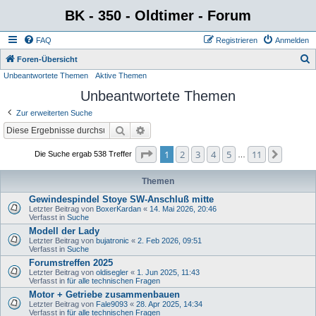
BK - 350 - Oldtimer - Forum
FAQ
Registrieren
Anmelden
S
Foren-Übersicht
Unbeantwortete Themen
Aktive Themen
u
Unbeantwortete Themen
c
h
Zur erweiterten Suche
e
Suche
Erweiterte Suche
Seite
1
von
11
1
2
3
4
5
11
Nächst
Die Suche ergab 538 Treffer
…
Themen
Gewindespindel Stoye SW-Anschluß mitte
Letzter Beitrag von
BoxerKardan
«
14. Mai 2026, 20:46
Verfasst in
Suche
Modell der Lady
Letzter Beitrag von
bujatronic
«
2. Feb 2026, 09:51
Verfasst in
Suche
Forumstreffen 2025
Letzter Beitrag von
oldisegler
«
1. Jun 2025, 11:43
Verfasst in
für alle technischen Fragen
Motor + Getriebe zusammenbauen
Letzter Beitrag von
Fale9093
«
28. Apr 2025, 14:34
Verfasst in
für alle technischen Fragen