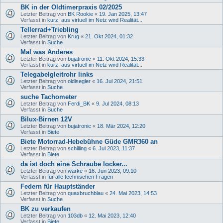
BK in der Oldtimerpraxis 02/2025
Letzter Beitrag von
BK Rookie
«
19. Jan 2025, 13:47
Verfasst in
kurz: aus virtuell im Netz wird Realität...
Tellerrad+Triebling
Letzter Beitrag von
Krug
«
21. Okt 2024, 01:32
Verfasst in
Suche
Mal was Anderes
Letzter Beitrag von
bujatronic
«
11. Okt 2024, 15:33
Verfasst in
kurz: aus virtuell im Netz wird Realität...
Telegabelgleitrohr links
Letzter Beitrag von
oldisegler
«
16. Jul 2024, 21:51
Verfasst in
Suche
suche Tachometer
Letzter Beitrag von
Ferdi_BK
«
9. Jul 2024, 08:13
Verfasst in
Suche
Bilux-Birnen 12V
Letzter Beitrag von
bujatronic
«
18. Mär 2024, 12:20
Verfasst in
Biete
Biete Motorrad-Hebebühne Güde GMR360 an
Letzter Beitrag von
schilling
«
6. Jul 2023, 11:37
Verfasst in
Biete
da ist doch eine Schraube locker...
Letzter Beitrag von
warke
«
16. Jun 2023, 09:10
Verfasst in
für alle technischen Fragen
Federn für Hauptständer
Letzter Beitrag von
quaxbruchblau
«
24. Mai 2023, 14:53
Verfasst in
Suche
BK zu verkaufen
Letzter Beitrag von
103db
«
12. Mai 2023, 12:40
Verfasst in
Biete