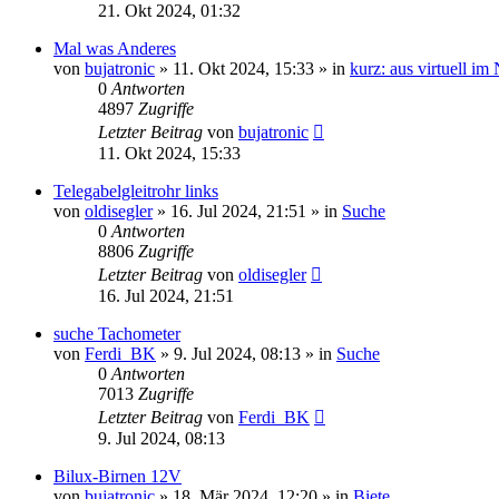
21. Okt 2024, 01:32
Mal was Anderes
von
bujatronic
» 11. Okt 2024, 15:33 » in
kurz: aus virtuell im 
0
Antworten
4897
Zugriffe
Letzter Beitrag
von
bujatronic
11. Okt 2024, 15:33
Telegabelgleitrohr links
von
oldisegler
» 16. Jul 2024, 21:51 » in
Suche
0
Antworten
8806
Zugriffe
Letzter Beitrag
von
oldisegler
16. Jul 2024, 21:51
suche Tachometer
von
Ferdi_BK
» 9. Jul 2024, 08:13 » in
Suche
0
Antworten
7013
Zugriffe
Letzter Beitrag
von
Ferdi_BK
9. Jul 2024, 08:13
Bilux-Birnen 12V
von
bujatronic
» 18. Mär 2024, 12:20 » in
Biete