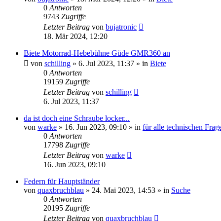
0
Antworten
9743
Zugriffe
Letzter Beitrag
von
bujatronic
18. Mär 2024, 12:20
Biete Motorrad-Hebebühne Güde GMR360 an
von
schilling
» 6. Jul 2023, 11:37 » in
Biete
0
Antworten
19159
Zugriffe
Letzter Beitrag
von
schilling
6. Jul 2023, 11:37
da ist doch eine Schraube locker...
von
warke
» 16. Jun 2023, 09:10 » in
für alle technischen Frag
0
Antworten
17798
Zugriffe
Letzter Beitrag
von
warke
16. Jun 2023, 09:10
Federn für Hauptständer
von
quaxbruchblau
» 24. Mai 2023, 14:53 » in
Suche
0
Antworten
20195
Zugriffe
Letzter Beitrag
von
quaxbruchblau