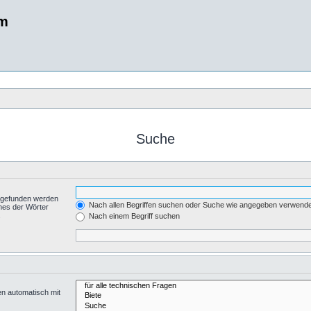
um
Suche
t gefunden werden
Nach allen Begriffen suchen oder Suche wie angegeben verwend
nes der Wörter
.
Nach einem Begriff suchen
en automatisch mit