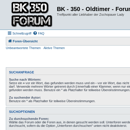
BK - 350 - Oldtimer - For
Treffpunkt aller Liebhaber der Zschopauer Lady
Schnellzugriff
FAQ
Foren-Übersicht
Unbeantwortete Themen
Aktive Themen
SUCHANFRAGE
Suche nach Wörtern:
Setze ein
+
vor ein Wort, das gefunden werden muss und ein
-
vor ein Wort, das nich
darf. Verwende mehrere Wörter getrennt durch
|
innerhalb einer Klammer, wenn nur ei
gefunden werden muss. Benutze ein * als Platzhalter für teilweise Übereinstimmungen
Zu suchender Autor:
Benutze ein * als Platzhalter für teilweise Übereinstimmungen.
SUCHOPTIONEN
Zu durchsuchende Foren:
Wähle das Forum oder die Foren aus, in denen gesucht werden soll. Unterforen werd
durchsucht, sofern du die Option „Unterforen durchsuchen“ unten nicht deaktivierst.