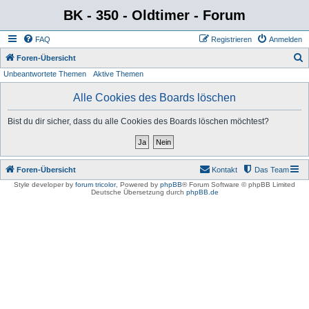
BK - 350 - Oldtimer - Forum
FAQ
Registrieren
Anmelden
S
Foren-Übersicht
Unbeantwortete Themen
Aktive Themen
u
c
Alle Cookies des Boards löschen
h
Bist du dir sicher, dass du alle Cookies des Boards löschen möchtest?
e
Foren-Übersicht
Kontakt
Das Team
Style developer by
forum tricolor
,
Powered by
phpBB
® Forum Software © phpBB Limited
Deutsche Übersetzung durch
phpBB.de