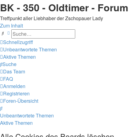
BK - 350 - Oldtimer - Forum
Treffpunkt aller Liebhaber der Zschopauer Lady
Zum Inhalt
Suche
Erweiterte Suche
Schnellzugriff
Unbeantwortete Themen
Aktive Themen
Suche
Das Team
FAQ
Anmelden
Registrieren
Foren-Übersicht
Suche
Unbeantwortete Themen
Aktive Themen
Alle Cookies des Boards löschen