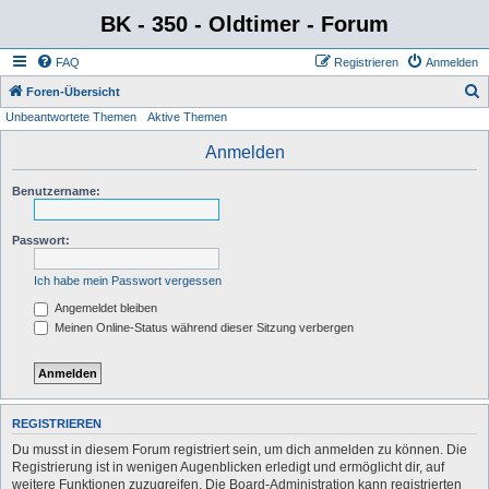
BK - 350 - Oldtimer - Forum
FAQ
Registrieren
Anmelden
S
Foren-Übersicht
Unbeantwortete Themen
Aktive Themen
u
c
Anmelden
h
Benutzername:
e
Passwort:
Ich habe mein Passwort vergessen
Angemeldet bleiben
Meinen Online-Status während dieser Sitzung verbergen
REGISTRIEREN
Du musst in diesem Forum registriert sein, um dich anmelden zu können. Die
Registrierung ist in wenigen Augenblicken erledigt und ermöglicht dir, auf
weitere Funktionen zuzugreifen. Die Board-Administration kann registrierten