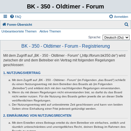
BK - 350 - Oldtimer - Forum
FAQ
Anmelden
S
Foren-Übersicht
Unbeantwortete Themen
Aktive Themen
u
Sprache:
c
BK - 350 - Oldtimer - Forum - Registrierung
h
e
Mit dem Zugriff auf „BK - 350 - Oldtimer - Forum“ („http://forum.bk350.de“) wird
zwischen dir und dem Betreiber ein Vertrag mit folgenden Regelungen
geschlossen:
1. NUTZUNGSVERTRAG
Mit dem Zugriff auf „BK - 350 - Oldtimer - Forum“ (im Folgenden „das Board“) schließt
du einen Nutzungsvertrag mit dem Betreiber des Boards ab (im Folgenden
„Betreiber“) und erklärst dich mit den nachfolgenden Regelungen einverstanden.
Wenn du mit diesen Regelungen nicht einverstanden bist, so darfst du das Board
nicht weiter nutzen. Für die Nutzung des Boards gelten jeweils die an dieser Stelle
veröffentlichten Regelungen.
Der Nutzungsvertrag wird auf unbestimmte Zeit geschlossen und kann von beiden
Seiten ohne Einhaltung einer Frist jederzeit gekündigt werden.
2. EINRÄUMUNG VON NUTZUNGSRECHTEN
Mit dem Erstellen eines Beitrags erteilst du dem Betreiber ein einfaches, zeitlich und
räumlich unbeschränktes und unentgeltliches Recht, deinen Beitrag im Rahmen des
Boards zu nutzen.