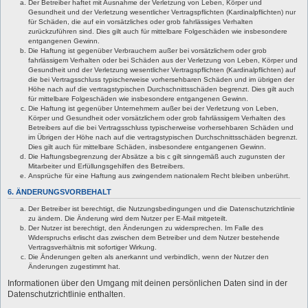
Der Betreiber haftet mit Ausnahme der Verletzung von Leben, Körper und
Gesundheit und der Verletzung wesentlicher Vertragspflichten (Kardinalpflichten) nur
für Schäden, die auf ein vorsätzliches oder grob fahrlässiges Verhalten
zurückzuführen sind. Dies gilt auch für mittelbare Folgeschäden wie insbesondere
entgangenen Gewinn.
Die Haftung ist gegenüber Verbrauchern außer bei vorsätzlichem oder grob
fahrlässigem Verhalten oder bei Schäden aus der Verletzung von Leben, Körper und
Gesundheit und der Verletzung wesentlicher Vertragspflichten (Kardinalpflichten) auf
die bei Vertragsschluss typischerweise vorhersehbaren Schäden und im übrigen der
Höhe nach auf die vertragstypischen Durchschnittsschäden begrenzt. Dies gilt auch
für mittelbare Folgeschäden wie insbesondere entgangenen Gewinn.
Die Haftung ist gegenüber Unternehmern außer bei der Verletzung von Leben,
Körper und Gesundheit oder vorsätzlichem oder grob fahrlässigem Verhalten des
Betreibers auf die bei Vertragsschluss typischerweise vorhersehbaren Schäden und
im Übrigen der Höhe nach auf die vertragstypischen Durchschnittsschäden begrenzt.
Dies gilt auch für mittelbare Schäden, insbesondere entgangenen Gewinn.
Die Haftungsbegrenzung der Absätze a bis c gilt sinngemäß auch zugunsten der
Mitarbeiter und Erfüllungsgehilfen des Betreibers.
Ansprüche für eine Haftung aus zwingendem nationalem Recht bleiben unberührt.
6. ÄNDERUNGSVORBEHALT
Der Betreiber ist berechtigt, die Nutzungsbedingungen und die Datenschutzrichtlinie
zu ändern. Die Änderung wird dem Nutzer per E-Mail mitgeteilt.
Der Nutzer ist berechtigt, den Änderungen zu widersprechen. Im Falle des
Widerspruchs erlischt das zwischen dem Betreiber und dem Nutzer bestehende
Vertragsverhältnis mit sofortiger Wirkung.
Die Änderungen gelten als anerkannt und verbindlich, wenn der Nutzer den
Änderungen zugestimmt hat.
Informationen über den Umgang mit deinen persönlichen Daten sind in der
Datenschutzrichtlinie enthalten.