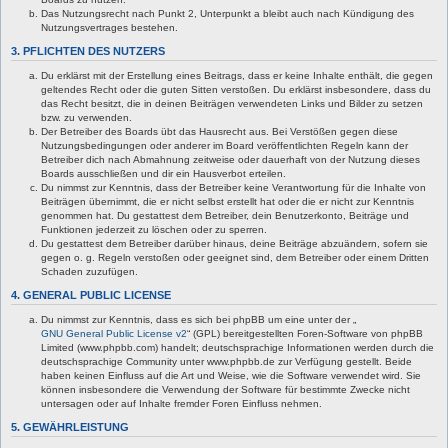
Das Nutzungsrecht nach Punkt 2, Unterpunkt a bleibt auch nach Kündigung des
Nutzungsvertrages bestehen.
3. PFLICHTEN DES NUTZERS
Du erklärst mit der Erstellung eines Beitrags, dass er keine Inhalte enthält, die gegen
geltendes Recht oder die guten Sitten verstoßen. Du erklärst insbesondere, dass du
das Recht besitzt, die in deinen Beiträgen verwendeten Links und Bilder zu setzen
bzw. zu verwenden.
Der Betreiber des Boards übt das Hausrecht aus. Bei Verstößen gegen diese
Nutzungsbedingungen oder anderer im Board veröffentlichten Regeln kann der
Betreiber dich nach Abmahnung zeitweise oder dauerhaft von der Nutzung dieses
Boards ausschließen und dir ein Hausverbot erteilen.
Du nimmst zur Kenntnis, dass der Betreiber keine Verantwortung für die Inhalte von
Beiträgen übernimmt, die er nicht selbst erstellt hat oder die er nicht zur Kenntnis
genommen hat. Du gestattest dem Betreiber, dein Benutzerkonto, Beiträge und
Funktionen jederzeit zu löschen oder zu sperren.
Du gestattest dem Betreiber darüber hinaus, deine Beiträge abzuändern, sofern sie
gegen o. g. Regeln verstoßen oder geeignet sind, dem Betreiber oder einem Dritten
Schaden zuzufügen.
4. GENERAL PUBLIC LICENSE
Du nimmst zur Kenntnis, dass es sich bei phpBB um eine unter der „
GNU General Public License v2
“ (GPL) bereitgestellten Foren-Software von phpBB
Limited (www.phpbb.com) handelt; deutschsprachige Informationen werden durch die
deutschsprachige Community unter www.phpbb.de zur Verfügung gestellt. Beide
haben keinen Einfluss auf die Art und Weise, wie die Software verwendet wird. Sie
können insbesondere die Verwendung der Software für bestimmte Zwecke nicht
untersagen oder auf Inhalte fremder Foren Einfluss nehmen.
5. GEWÄHRLEISTUNG