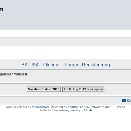
um
BK - 350 - Oldtimer - Forum - Registrierung
u geboren wurdest.
Vor dem 6. Aug 2013
Am 6. Aug 2013 oder später
Ko
Style developer by
forum tricolor
,
Powered by
phpBB
® Forum Software © phpBB Limited
Deutsche Übersetzung durch
phpBB.de