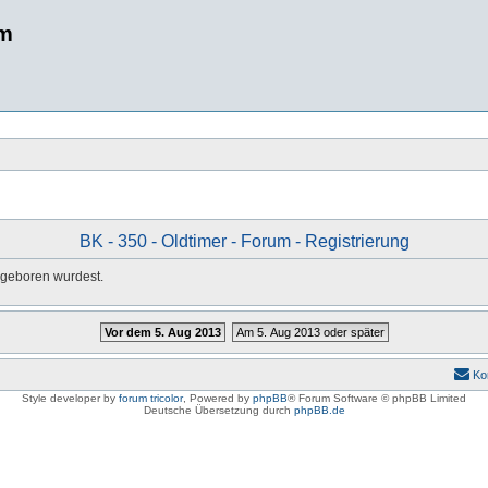
um
BK - 350 - Oldtimer - Forum - Registrierung
u geboren wurdest.
Vor dem 5. Aug 2013
Am 5. Aug 2013 oder später
Ko
Style developer by
forum tricolor
,
Powered by
phpBB
® Forum Software © phpBB Limited
Deutsche Übersetzung durch
phpBB.de