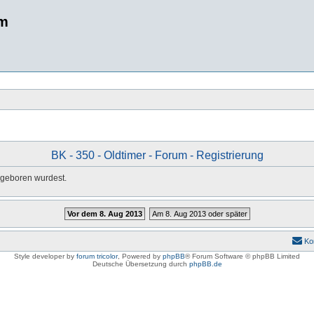
um
BK - 350 - Oldtimer - Forum - Registrierung
u geboren wurdest.
Vor dem 8. Aug 2013
Am 8. Aug 2013 oder später
Ko
Style developer by
forum tricolor
,
Powered by
phpBB
® Forum Software © phpBB Limited
Deutsche Übersetzung durch
phpBB.de