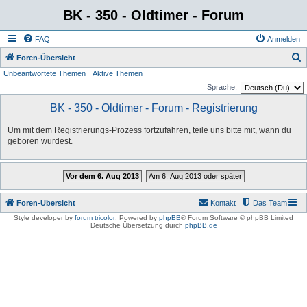
BK - 350 - Oldtimer - Forum
FAQ
Anmelden
S
Foren-Übersicht
Unbeantwortete Themen
Aktive Themen
u
Sprache:
c
BK - 350 - Oldtimer - Forum - Registrierung
h
e
Um mit dem Registrierungs-Prozess fortzufahren, teile uns bitte mit, wann du
geboren wurdest.
Vor dem 6. Aug 2013
Am 6. Aug 2013 oder später
Foren-Übersicht
Kontakt
Das Team
Style developer by
forum tricolor
,
Powered by
phpBB
® Forum Software © phpBB Limited
Deutsche Übersetzung durch
phpBB.de