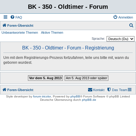
BK - 350 - Oldtimer - Forum
FAQ
Anmelden
S
Foren-Übersicht
Unbeantwortete Themen
Aktive Themen
u
Sprache:
c
BK - 350 - Oldtimer - Forum - Registrierung
h
e
Um mit dem Registrierungs-Prozess fortzufahren, teile uns bitte mit, wann du
geboren wurdest.
Vor dem 5. Aug 2013
Am 5. Aug 2013 oder später
Foren-Übersicht
Kontakt
Das Team
Style developer by
forum tricolor
,
Powered by
phpBB
® Forum Software © phpBB Limited
Deutsche Übersetzung durch
phpBB.de