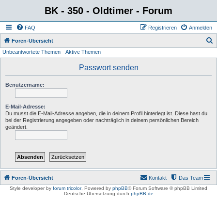
BK - 350 - Oldtimer - Forum
FAQ
Registrieren
Anmelden
S
Foren-Übersicht
Unbeantwortete Themen
Aktive Themen
u
c
Passwort senden
h
Benutzername:
e
E-Mail-Adresse:
Du musst die E-Mail-Adresse angeben, die in deinem Profil hinterlegt ist. Diese hast du
bei der Registrierung angegeben oder nachträglich in deinem persönlichen Bereich
geändert.
Foren-Übersicht
Kontakt
Das Team
Style developer by
forum tricolor
,
Powered by
phpBB
® Forum Software © phpBB Limited
Deutsche Übersetzung durch
phpBB.de