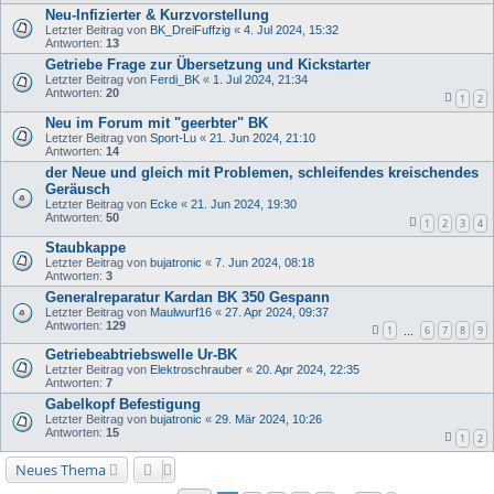
Neu-Infizierter & Kurzvorstellung
Letzter Beitrag von
BK_DreiFuffzig
«
4. Jul 2024, 15:32
Antworten:
13
Getriebe Frage zur Übersetzung und Kickstarter
Letzter Beitrag von
Ferdi_BK
«
1. Jul 2024, 21:34
Antworten:
20
1
2
Neu im Forum mit "geerbter" BK
Letzter Beitrag von
Sport-Lu
«
21. Jun 2024, 21:10
Antworten:
14
der Neue und gleich mit Problemen, schleifendes kreischendes
Geräusch
Letzter Beitrag von
Ecke
«
21. Jun 2024, 19:30
Antworten:
50
1
2
3
4
Staubkappe
Letzter Beitrag von
bujatronic
«
7. Jun 2024, 08:18
Antworten:
3
Generalreparatur Kardan BK 350 Gespann
Letzter Beitrag von
Maulwurf16
«
27. Apr 2024, 09:37
Antworten:
129
1
6
7
8
9
…
Getriebeabtriebswelle Ur-BK
Letzter Beitrag von
Elektroschrauber
«
20. Apr 2024, 22:35
Antworten:
7
Gabelkopf Befestigung
Letzter Beitrag von
bujatronic
«
29. Mär 2024, 10:26
Antworten:
15
1
2
Neues Thema