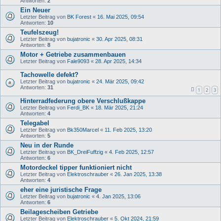
Antworten:
2
Ein Neuer
Letzter Beitrag von
BK Forest
«
16. Mai 2025, 09:54
Antworten:
10
Teufelszeug!
Letzter Beitrag von
bujatronic
«
30. Apr 2025, 08:31
Antworten:
8
Motor + Getriebe zusammenbauen
Letzter Beitrag von
Fale9093
«
28. Apr 2025, 14:34
Tachowelle defekt?
Letzter Beitrag von
bujatronic
«
24. Mär 2025, 09:42
Antworten:
31
1
2
3
Hinterradfederung obere Verschlußkappe
Letzter Beitrag von
Ferdi_BK
«
18. Mär 2025, 21:24
Antworten:
4
Telegabel
Letzter Beitrag von
Bk350Marcel
«
11. Feb 2025, 13:20
Antworten:
5
Neu in der Runde
Letzter Beitrag von
BK_DreiFuffzig
«
4. Feb 2025, 12:57
Antworten:
6
Motordeckel tipper funktioniert nicht
Letzter Beitrag von
Elektroschrauber
«
26. Jan 2025, 13:38
Antworten:
4
eher eine juristische Frage
Letzter Beitrag von
bujatronic
«
4. Jan 2025, 13:06
Antworten:
6
Beilagescheiben Getriebe
Letzter Beitrag von
Elektroschrauber
«
5. Okt 2024, 21:59