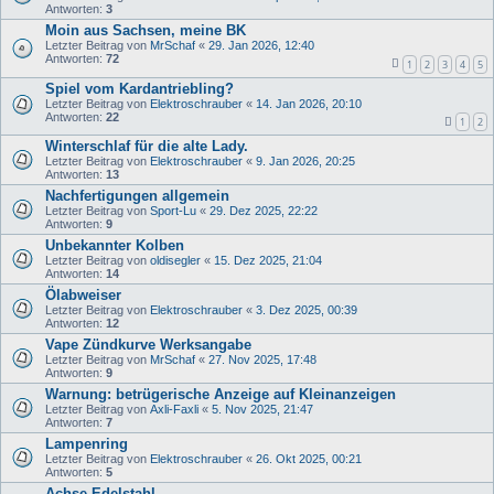
Antworten:
3
Moin aus Sachsen, meine BK
Letzter Beitrag von
MrSchaf
«
29. Jan 2026, 12:40
Antworten:
72
1
2
3
4
5
Spiel vom Kardantriebling?
Letzter Beitrag von
Elektroschrauber
«
14. Jan 2026, 20:10
Antworten:
22
1
2
Winterschlaf für die alte Lady.
Letzter Beitrag von
Elektroschrauber
«
9. Jan 2026, 20:25
Antworten:
13
Nachfertigungen allgemein
Letzter Beitrag von
Sport-Lu
«
29. Dez 2025, 22:22
Antworten:
9
Unbekannter Kolben
Letzter Beitrag von
oldisegler
«
15. Dez 2025, 21:04
Antworten:
14
Ölabweiser
Letzter Beitrag von
Elektroschrauber
«
3. Dez 2025, 00:39
Antworten:
12
Vape Zündkurve Werksangabe
Letzter Beitrag von
MrSchaf
«
27. Nov 2025, 17:48
Antworten:
9
Warnung: betrügerische Anzeige auf Kleinanzeigen
Letzter Beitrag von
Axli-Faxli
«
5. Nov 2025, 21:47
Antworten:
7
Lampenring
Letzter Beitrag von
Elektroschrauber
«
26. Okt 2025, 00:21
Antworten:
5
Achse Edelstahl