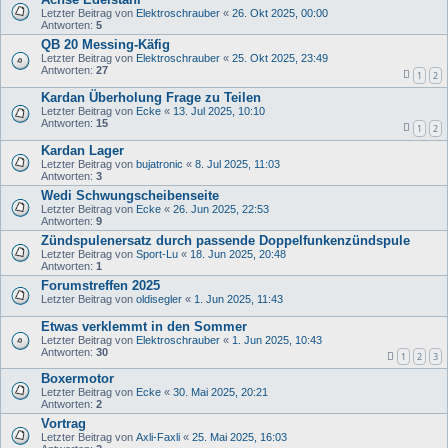
Letzter Beitrag von
Elektroschrauber
«
26. Okt 2025, 00:00
Antworten:
5
QB 20 Messing-Käfig
Letzter Beitrag von
Elektroschrauber
«
25. Okt 2025, 23:49
Antworten:
27
1
2
Kardan Überholung Frage zu Teilen
Letzter Beitrag von
Ecke
«
13. Jul 2025, 10:10
Antworten:
15
1
2
Kardan Lager
Letzter Beitrag von
bujatronic
«
8. Jul 2025, 11:03
Antworten:
3
Wedi Schwungscheibenseite
Letzter Beitrag von
Ecke
«
26. Jun 2025, 22:53
Antworten:
9
Zündspulenersatz durch passende Doppelfunkenzündspule
Letzter Beitrag von
Sport-Lu
«
18. Jun 2025, 20:48
Antworten:
1
Forumstreffen 2025
Letzter Beitrag von
oldisegler
«
1. Jun 2025, 11:43
Etwas verklemmt in den Sommer
Letzter Beitrag von
Elektroschrauber
«
1. Jun 2025, 10:43
Antworten:
30
1
2
3
Boxermotor
Letzter Beitrag von
Ecke
«
30. Mai 2025, 20:21
Antworten:
2
Vortrag
Letzter Beitrag von
Axli-Faxli
«
25. Mai 2025, 16:03