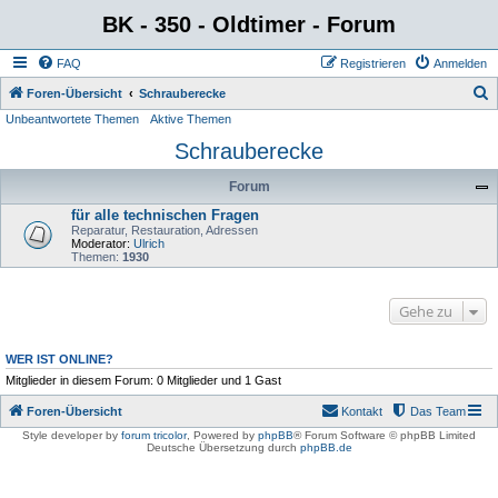
BK - 350 - Oldtimer - Forum
FAQ
Registrieren
Anmelden
S
Foren-Übersicht
Schrauberecke
Unbeantwortete Themen
Aktive Themen
u
Schrauberecke
c
h
Forum
e
für alle technischen Fragen
Reparatur, Restauration, Adressen
Moderator:
Ulrich
Themen:
1930
Gehe zu
WER IST ONLINE?
Mitglieder in diesem Forum: 0 Mitglieder und 1 Gast
Foren-Übersicht
Kontakt
Das Team
Style developer by
forum tricolor
,
Powered by
phpBB
® Forum Software © phpBB Limited
Deutsche Übersetzung durch
phpBB.de